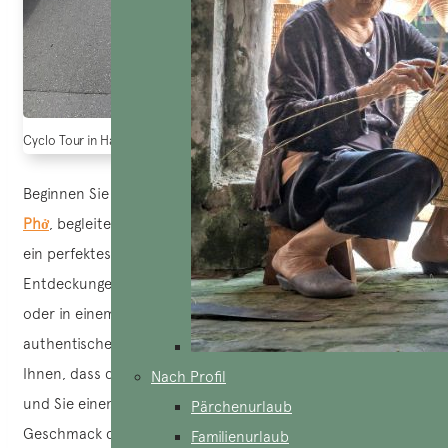
Cyclo Tour in Hanoi Vietnam
Beginnen Sie Ihren Morgen mit einer dampfenden Schale
Phở
, begleitet von einer Tasse vietnamesischem Kaffee –
ein perfektes Duo, um Energie für einen Tag voller
Entdeckungen zu tanken! Sie können es in Ihrem Hotel
oder in einem lokalen Laden probieren, um eine
authentischere Erfahrung zu machen. Wir garantieren
Ihnen, dass der Geschmack dort ganz anders sein wird
Nach Profil
und Sie einen echten Einblick in den Alltag und den
Pärchenurlaub
Geschmack der Küche Hanois erhalten.
Familienurlaub