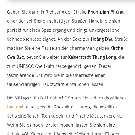
Gehen Sie dann in Richtung der Straße
Phan Đình Phùng
,
einer der schönsten schattigen Straßen Hanois, die sich
perfekt für einen Spaziergang und einige unvergessliche
Schnappschüsse eignet. An der Ecke zur
Hoàng Diệu
Straße
machen Sie eine Pause an der charmanten gelben
Kirche
Cửa Bắc
, bevor Sie weiter zur
Kaiserstadt Thăng Long
, die
zum UNESCO-Weltkulturerbe gehört, gehen. Dieser
faszinierende Ort wird Sie in die Überreste einer
tausendjährigen Hauptstadt eintauchen lassen.
Die Mittagszeit rückt näher! Gönnen Sie sich ein köstliches
bún chả
, eine typische Spezialität Hanois, die gegrilltes
Schweinefleisch, Reisnudeln und frische Kräuter vereint.
Wenn Sie es noch lokaler mögen, lassen Sie sich eine
Schale Xôi (Klebreis) mit Schweinefleisch, Huhn, Ei oder