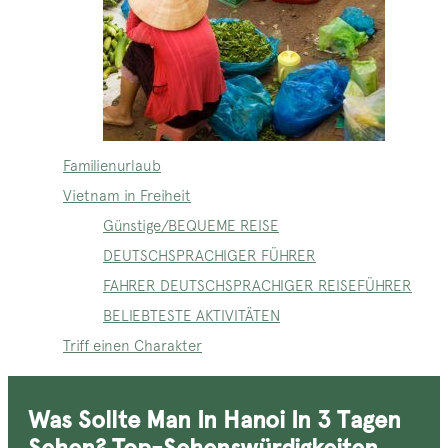
Familienurlaub
Vietnam in Freiheit
Günstige/BEQUEME REISE
DEUTSCHSPRACHIGER FÜHRER
FAHRER DEUTSCHSPRACHIGER REISEFÜHRER
BELIEBTESTE AKTIVITÄTEN
Triff einen Charakter
Was Sollte Man In Hanoi In 3 Tagen
Sehen? Top-Sehenswürdigkeiten,