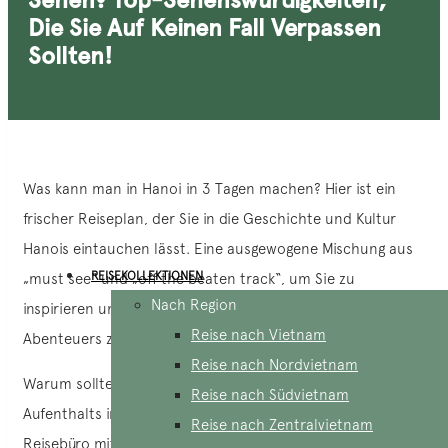
Die Sie Auf Keinen Fall Verpassen
Sollten!
Was kann man in Hanoi in 3 Tagen machen? Hier ist ein
frischer Reiseplan, der Sie in die Geschichte und Kultur
Hanois eintauchen lässt. Eine ausgewogene Mischung aus
REISEKOLLEKTIONEN
„must see“ und „off the beaten track“, um Sie zu
Nach Region
inspirieren und Ihnen bei der Planung Ihres nächsten
Reise nach Vietnam
Abenteuers zu helfen!
Reise nach Nordvietnam
Warum sollten Sie uns die Organisation Ihres dreitägigen
Reise nach Südvietnam
Aufenthalts in Hanoi anvertrauen? Wir sind ein lokales
Reise nach Zentralvietnam
Reisebüro mit einer Leidenschaft für diese Stadt und lieben