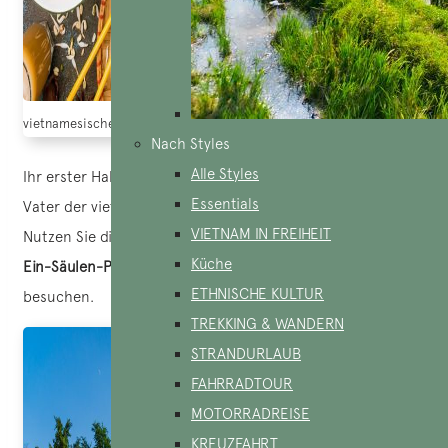
vietnamesische Küche mit Pho zu beliebt
Nach Styles
Alle Styles
Ihr erster Halt ist das
Ho Chi Minh-Mausoleum
, in dem der
Essentials
Vater der vietnamesischen Unabhängigkeit begraben liegt.
VIETNAM IN FREIHEIT
Nutzen Sie die Gelegenheit, um die geschichtsträchtige
Küche
Ein-Säulen-Pagode
und den
Präsidentenpalast
zu
ETHNISCHE KULTUR
besuchen.
TREKKING & WANDERN
STRANDURLAUB
FAHRRADTOUR
MOTORRADREISE
KREUZFAHRT