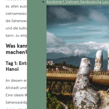
Kombiniert Vietnam Kambodscha Lao
es, allen ausländischen Besuchern (und sogar
vietnamesischen Frauen!) die besten Orte zum Entdecken,
die Sehenswürdigkeiten, die man nicht verpassen sollte,
und die kulinarischen Köstlichkeiten, die man genießen
kann, zu empfehlen. Und jetzt fangen wir an!
Was kann man in Hanoi in 3 Tagen
machen?
Tag 1: Entdeckungstour im Herzen von
Hanoi
An diesem ersten Tag in Hanoi empfehlen wir Ihnen, die
Altstadt und ihre Umgebung mit dem Fahrrad zu erkunden.
Eine ideale Möglichkeit, die symbolträchtigen
Sehenswürdigkeiten der Stadt zu entdecken und