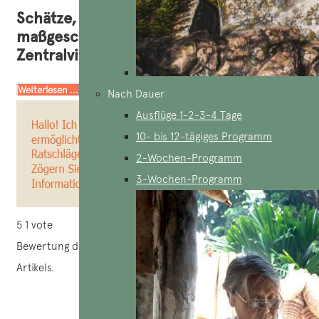
Schätze, die es auf einer
maßgeschneiderten Reise durch
Zentralvietnam zu entdecken gilt
Weiterlesen ...
Nach Dauer
Ausflüge 1-2-3-4 Tage
10- bis 12-tägiges Programm
2-Wochen-Programm
3-Wochen-Programm
5
1
vote
Bewertung des
Artikels.