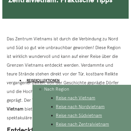
Das Zentrum Vietnams ist durch die Verbindung zu Nord
und Süd so gut wie unbrauchbar geworden! Diese Region
ist wirklich wundervoll und kann auf einer Reise über die
Grenzen Vietnams entdeckt werden. Verdammte und
teure Strände stehen direkt vor der Tür, kostbare Relikte
REISEKOLLEKTIONEN
vergangener Zeiten, von der Geschichte geprägte Dörfer
Nach Region
und die Hochebenen sind von der vietnamesischen Kultur
Reise nach Vietnam
geprägt. Der Veranstalter einer
Messreise im Zentrum von
Reise nach Nordvietnam
Vietnam
bietet ein Eintauchen in die Vielfalt der Kultur,
Reise nach Südvietnam
spektakuläre Erlebnisse und authentische Erlebnisse.
Reise nach Zentralvietnam
Entdeckt in kleinen Fahrzeugen