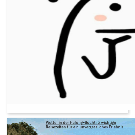
Wetter in der Halong-Bucht: 3 wichtige
Reisezeiten für ein unvergessliches Erlebnis