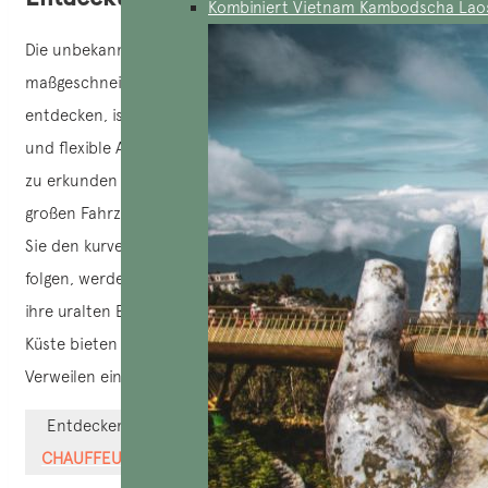
Kombiniert Vietnam Kambodscha Lao
Die unbekannten Ziele in Zentralvietnam auf einer
maßgeschneiderten Reise in kleinen Fahrzeugen zu
entdecken, ist eine einzigartige Erfahrung. Dieser intime
und flexible Ansatz ermöglicht es, weniger besuchte Orte
zu erkunden und an entlegene Orte zu gelangen, die mit
großen Fahrzeugen nicht erreicht werden können. Wenn
Sie den kurvenreichen Straßen durch die üppigen Berge
folgen, werden Sie traditionelle Dörfer entdecken, die stolz
ihre uralten Bräuche bewahren. Die Stopps entlang der
Küste bieten atemberaubende Panoramen, die zum
Verweilen einladen.
Entdecken Sie mehr >>
DEUTSCHSPRACHIGER
CHAUFFEUR-GUIDE IN VIETNAM