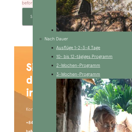
before proceeding to the next step
Nach Dauer
Ausflüge 1-2-3-4 Tage
10- bis 12-tägiges Programm
Sind Sie an
2-Wochen-Programm
3-Wochen-Programm
dieser Reise
interessiert?
Kontaktiere uns:
+84 909 426 406 (WhatsApp)
hallo@aucoeurvietnam.com