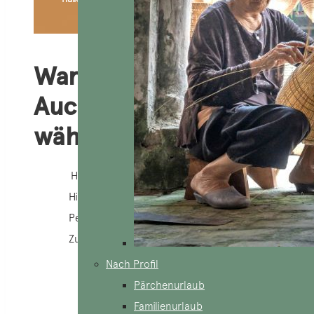
Warum
AucoeurVietnam
wählen?
Heimmannschaft
Hilfe 24/7
Personalisierung 100%
Zuständige Agentur
Nach Profil
Pärchenurlaub
Familienurlaub