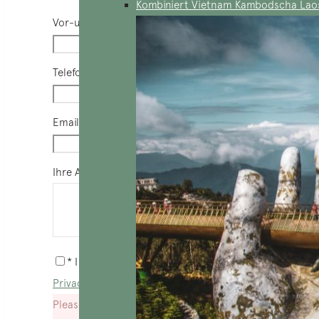
Kombiniert Vietnam Kambodscha Lao
Vor-und Nachname
*
Telefon
*
Email
*
Ihre Anfrage
*
* I agree with
Terms of Service
and
Privacy Statement
.
Please agree to all the terms and conditions