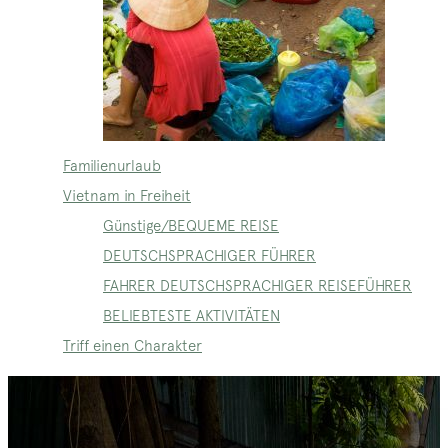
Familienurlaub
Vietnam in Freiheit
Günstige/BEQUEME REISE
DEUTSCHSPRACHIGER FÜHRER
FAHRER DEUTSCHSPRACHIGER REISEFÜHRER
BELIEBTESTE AKTIVITÄTEN
Triff einen Charakter