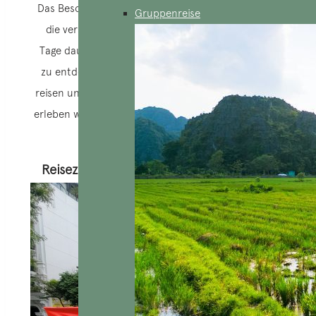
Das Besondere an dieser Zugreise nach Vietnam sind
Gruppenreise
die verschiedenen Zugfahrten, die insgesamt drei
Tage dauern. Dies ist eine angenehme Art, das Land
zu entdecken, da Sie durch verschiedene Regionen
reisen und die unglaubliche Vielfalt der Landschaften
erleben werden. Dies wird eine der aufregendsten und
exotischsten Erfahrungen sein.
Reisezeit für Berater: das ganze Jahr über