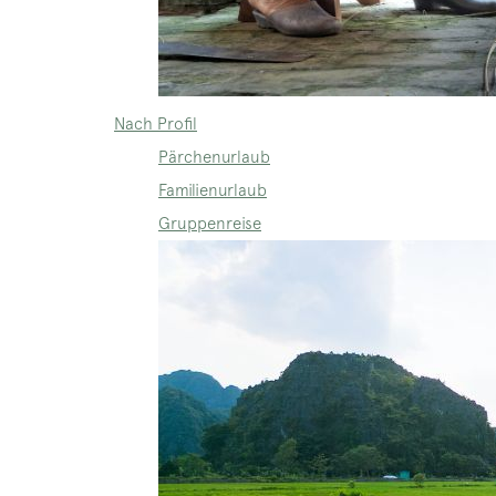
Nach Profil
Pärchenurlaub
Familienurlaub
Gruppenreise