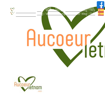
WhatsApp: +84.909.426.406
hallo@aucoeurvietnam.com
WhatsApp: +84.909.426.406
hallo@aucoeurvietnam.com
Blog |
Verantwortungsbewusster Weg |
FAQ
Wer sind wir ? |
Blog |
Verantwortungsbewusster Weg |
FAQ
Wer sind wir ? |