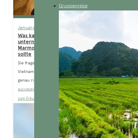
Gruppenreise
January 6, 2025
Was kann man in Danang 2024
unternehmen? Top-Aktivitäten am
Marmorberg, die man nicht verpassen
sollte
Sie fragen sich, wie Sie den Marmorberg in Da Nang,
Vietnam, besuchen können? Dann sind Sie hier
genau richtig, denn...
aucoeurvietnam-admin
Blog
,
Da Nang
,
In Vietnam
,
Orte
zum Erkunden
,
Zentralvietnam