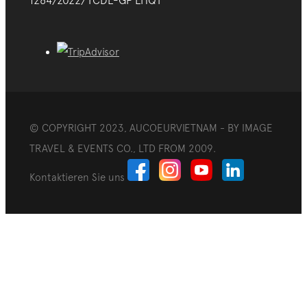
1284/2022/TCDL-GP LHQT
© COPYRIGHT 2023, AUCOEURVIETNAM - BY IMAGE
TRAVEL & EVENTS CO., LTD FROM 2009.
Kontaktieren Sie uns