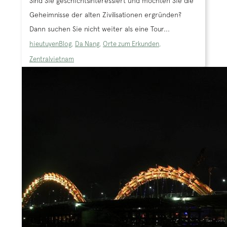
Sind Sie geschichtsinteressiert und möchten Sie die
Geheimnisse der alten Zivilisationen ergründen?
Dann suchen Sie nicht weiter als eine Tour...
hieutuyen
Blog
,
Da Nang
,
Orte zum Erkunden
,
Zentralvietnam