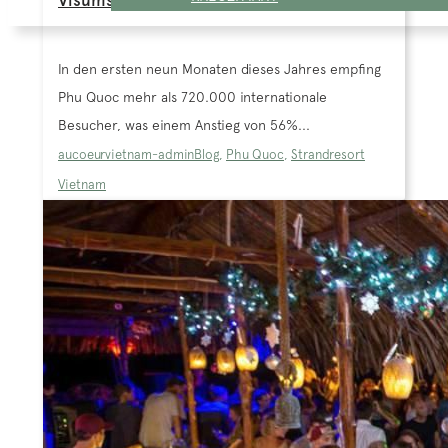
Visumspflicht
In den ersten neun Monaten dieses Jahres empfing
Phu Quoc mehr als 720.000 internationale
Besucher, was einem Anstieg von 56%...
aucoeurvietnam-admin
Blog
,
Phu Quoc
,
Strandresort
Vietnam