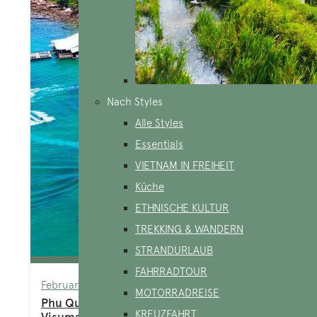
Nach Styles
Alle Styles
Essentials
VIETNAM IN FREIHEIT
Küche
ETHNISCHE KULTUR
TREKKING & WANDERN
STRANDURLAUB
FAHRRADTOUR
February 25, 2025
MOTORRADREISE
Phu Quoc befreit alle Reisenden von der
KREUZFAHRT