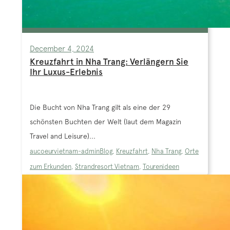
December 4, 2024
Kreuzfahrt in Nha Trang: Verlängern Sie
Ihr Luxus-Erlebnis
Die Bucht von Nha Trang gilt als eine der 29
schönsten Buchten der Welt (laut dem Magazin
Travel and Leisure)...
aucoeurvietnam-admin
Blog
,
Kreuzfahrt
,
Nha Trang
,
Orte
zum Erkunden
,
Strandresort Vietnam
,
Tourenideen