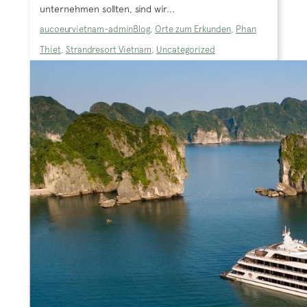
unternehmen sollten, sind wir...
aucoeurvietnam-admin
Blog
,
Orte zum Erkunden
,
Phan
Thiet
,
Strandresort Vietnam
,
Uncategorized