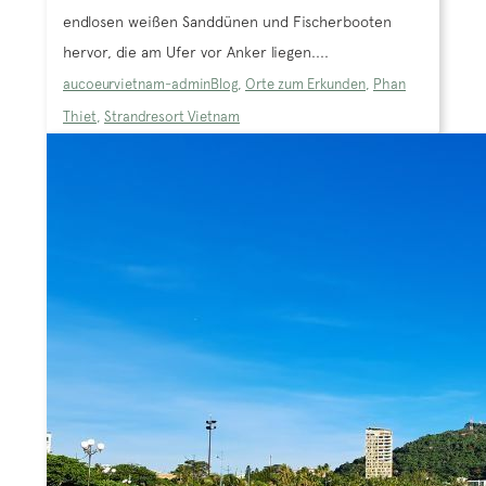
endlosen weißen Sanddünen und Fischerbooten
hervor, die am Ufer vor Anker liegen....
aucoeurvietnam-admin
Blog
,
Orte zum Erkunden
,
Phan
Thiet
,
Strandresort Vietnam