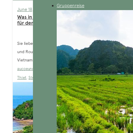
Gruppenreise
June 18, 2025
Was in Vinh Hy sehen und erleben? Tipps
für den besten Aufenthalt!
Sie lieben das Meer, noch unberührte Landschaften
und Routen abseits der ausgetretenen Pfade in
Vietnam. Sie haben Phan Thiet bereits...
aucoeurvietnam-admin
Blog
,
Orte zum Erkunden
,
Phan
Thiet
,
Strandresort Vietnam