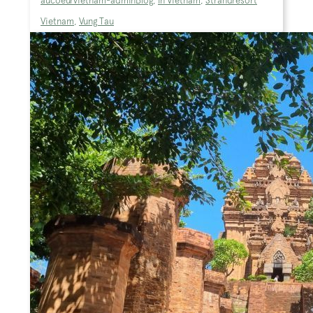
aucoeurvietnam-admin
Blog
,
In Vietnam
,
Strandresort
Vietnam
,
Vung Tau