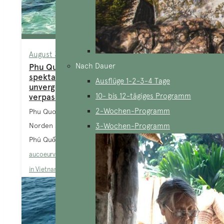
August 3, 2026
Nach Dauer
Phu Quoc Sehenswürdigkeiten: 15
spektakuläre Highlights für einen
Ausflüge 1-2-3-4 Tage
unvergesslichen Urlaub die du nicht
10- bis 12-tägiges Programm
verpassen darfst
2-Wochen-Programm
Phu Quoc Sehenswürdigkeiten gibt es sowohl im
Norden als auch im Süden der Insel zu entdecken.
3-Wochen-Programm
Phú Quốc, die im...
aucoeurvietnam-admin
Blog
,
In Vietnam
,
Phu Quoc
,
Tour
in Vietnam
,
Wandern in Vietnam