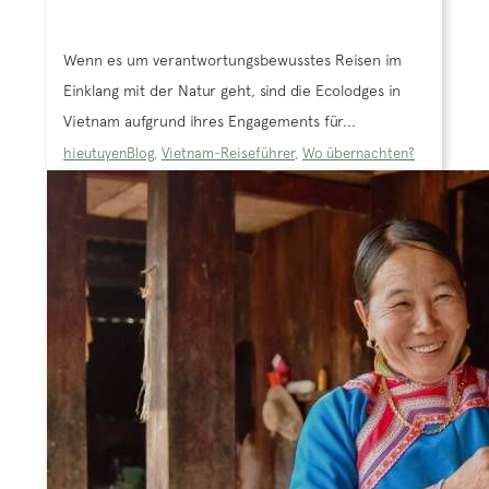
Wenn es um verantwortungsbewusstes Reisen im
Einklang mit der Natur geht, sind die Ecolodges in
Vietnam aufgrund ihres Engagements für...
hieutuyen
Blog
,
Vietnam-Reiseführer
,
Wo übernachten?