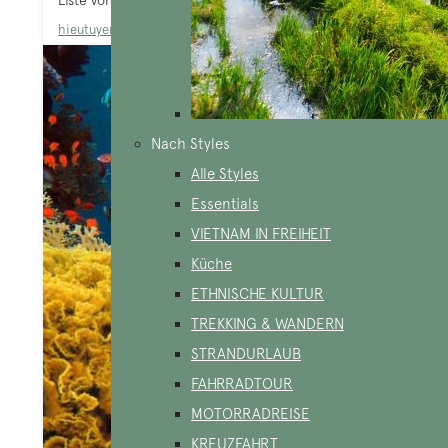
Liste von Luxushotels in Vietnam, die während...
hieutuyen
Blog
,
Vietnam-Reiseführer
,
Wo übernachten?
Nach Styles
Alle Styles
Essentials
VIETNAM IN FREIHEIT
Küche
ETHNISCHE KULTUR
TREKKING & WANDERN
STRANDURLAUB
FAHRRADTOUR
MOTORRADREISE
KREUZFAHRT