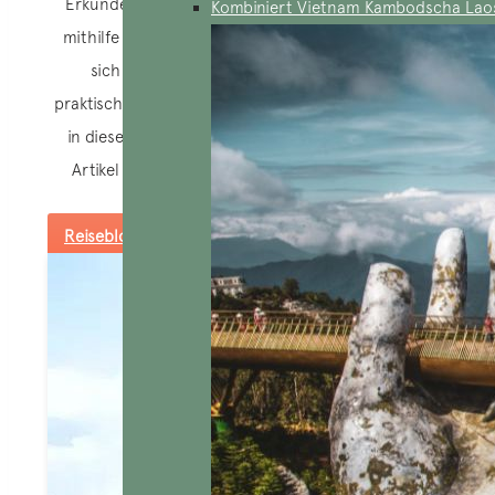
Erkunden Sie die verborgenen Schätze Vietnams
Kombiniert Vietnam Kambodscha Lao
mithilfe unserer inspirierenden Artikel. Lassen Sie
sich von den fesselnden Erzählungen und
praktischen Tipps für ein unvergessliches Abenteuer
in diesem Juwel Südostasiens mitreißen. Um alle
Artikel zu lesen, klicken Sie auf die Schaltfläche
unten.
Reiseblog