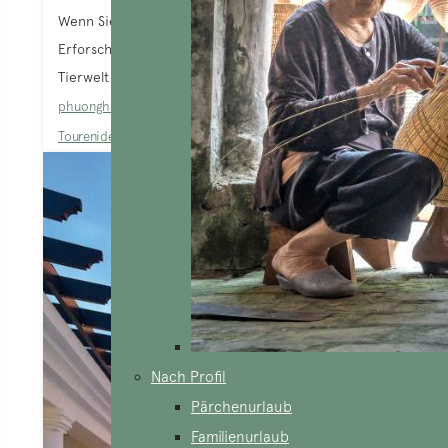
Wenn Sie eine brennende Leidenschaft für die
Erforschung der Natur und der Pflanzen- und
Tierwelt haben, könnten die Nationalparks in...
phuongha
Blog
,
Top-Aktivitäten/Sehenswürdigkeiten
,
Tourenideen
,
Vietnam-Reiseführer
Nach Profil
Pärchenurlaub
Familienurlaub