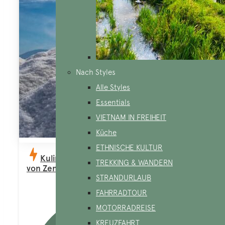
Nach Styles
Alle Styles
Essentials
VIETNAM IN FREIHEIT
Küche
ETHNISCHE KULTUR
Kulinarisches Vietnam und die Strände
TREKKING & WANDERN
von Zentralvietnam 15 Tage 14 Nächte
STRANDURLAUB
FAHRRADTOUR
MOTORRADREISE
KREUZFAHRT