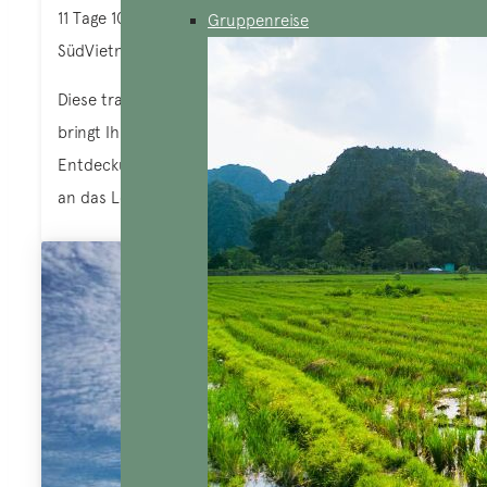
11 Tage 10 Nächte
Gruppenreise
SüdVietnam, Kambodscha
Diese traumhafte große Rundreise-Kreuzfahrt
bringt Ihnen Tage voller Emotionen,
Entdeckungen und unvergesslicher Erinnerungen
an das Leben auf dem Fluss.