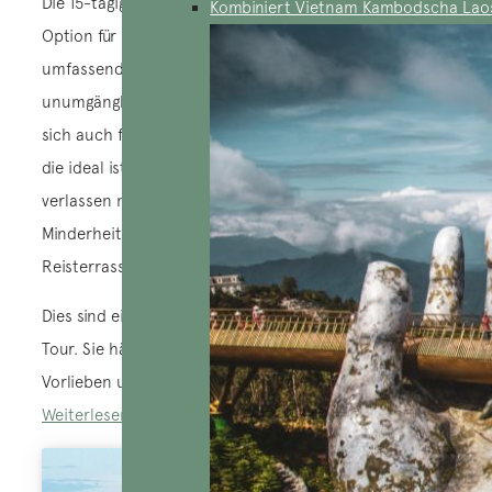
Die 15-tägige Vietnam-Rundreise ist eine beliebte
Kombiniert Vietnam Kambodscha Lao
Option für Reisende von AucoeurVietnam, da sie einen
umfassenden Überblick über das Land mit seinen
unumgänglichen Sehenswürdigkeiten bietet. Sie eignet
sich auch für eine Erkundung der großen Nordschleife,
die ideal ist, wenn Sie die ausgetretenen Pfade
verlassen möchten, um Vietnams ethnische
Minderheiten zu treffen und die Schönheit der
Reisterrassen auf Wanderungen zu bewundern.
Dies sind einige Beispiele für eine 15-tägige Vietnam-
Tour. Sie hätten die Möglichkeit, sie ganz nach Ihren
Vorlieben und Interessen anzupassen.
Weiterlesen