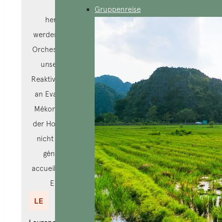
intensiver Momente, die auf viele
Gruppenreise
hervorragende Souvenirs zurückgeführt
werden, ist dies eine Gnade für die parfaitierte
Orchesterbegleitung von Cuc, die sich auch an
unsere „Caprices“ anpassen lässt, alle mit
Reaktivität, Effizienz und Effizienz . Vielen Dank
an Evaneos für die Kontaktaufnahme mit dem
Mékong-Dorf, einem Hauch von Russland und
der Hochachtung unserer Aufmerksamkeit, die
nicht mehr auf der Welt war. Merci auch à la
générosité des populations rencontrées,
accueillantes, chaleureuses, généreuses. Quelle
Erfahrung! Un seul bémol…c’est fini!