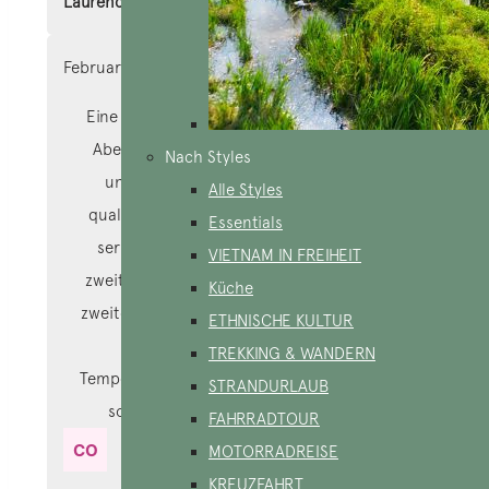
Laurence et Yves
February 2, 2024
Eine sehr schöne Reise, die meinen kleinen
Abenteuern entspricht, mit dem Fahrrad
Nach Styles
unterwegs ist, während der Fahrt, mit
Alle Styles
qualifizierten Logen und Reiseführern und
Essentials
seriösen Chauffeuren unterwegs ist. Ein
VIETNAM IN FREIHEIT
zweites Mal waren die Temperaturen in der
Küche
zweiten Woche stabil, und das Gästezimmer
ETHNISCHE KULTUR
war sympathisch, nicht an diesen
TREKKING & WANDERN
Temperaturtyp angepasst Merci à Tram pour
STRANDURLAUB
son accompagnement et
son écoute
FAHRRADTOUR
MOTORRADREISE
KREUZFAHRT