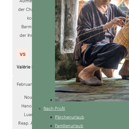
Aufmerksamkeiten entspricht. Der Führer und
der Chauffeur sind besonders sympathisch und
kompetent. Und schließlich eine große
Barmherzigkeit für Cuc, unser Agent vor Ort,
der ihm mit großer Professionalität auf unsere
Anforderungen folgt.
Valérie Schenberg
February 7, 2024
Nous l’avons rêvé, nous l’avons vécu! Von
Hanoi an der Bucht von Tu Long, dann nach
Nach Profil
Luang Prabang und schließlich nach Siem
Pärchenurlaub
Reap. Aus Kaskaden wunderschöner Bilder und
Familienurlaub