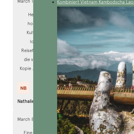
March 10, 2024
Kombiniert Vietnam Kambodscha Lao
Hervorragende Organisation, qualitativ
hochwertige Ausflüge, äußerst wichtige
Kulturangebote, große Verfügbarkeit des
lokalen Agenten, gute Betreuung der
Reiseführer in ihren Hotels! Im Gegenzug sind
die von der Agentur organisierten Repas in
Kopie …diese Repas sind Korrespondenten der
Repas des Festes in Vietnam …
Nathalie. B
March 8, 2024
Eine Organisation auf den Millimeter genau,