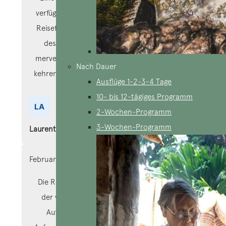
verfügbare Reiseleiter und Chauffeure, Gäste,
Reiseführer und Mieter. Que dire du pays and
des personnes rencontrées, simplement
merveilleux. Diese Reise ist parfaitiert und wir
Nach Dauer
kehren zurück, denn wir sind noch länger hier!
Ausflüge 1-2-3-4 Tage
Merci à toutes et tous.
10- bis 12-tägiges Programm
2-Wochen-Programm
3-Wochen-Programm
Laurent
February 25, 2024
Die Reise war beeindruckend. Wir waren von
der vorgeschlagenen Reiseroute und dem
Aufenthaltsort begeistert, der unseren