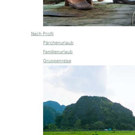
Nach Profil
Pärchenurlaub
Familienurlaub
Gruppenreise