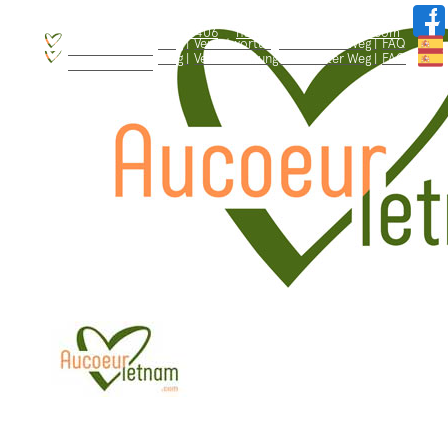
WhatsApp: +84.909.426.406
hallo@aucoeurvietnam.com
WhatsApp: +84.909.426.406
hallo@aucoeurvietnam.com
Blog |
Verantwortungsbewusster Weg |
FAQ
Wer sind wir ? |
Blog |
Verantwortungsbewusster Weg |
FAQ
Wer sind wir ? |