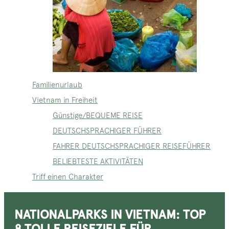
Familienurlaub
Vietnam in Freiheit
Günstige/BEQUEME REISE
DEUTSCHSPRACHIGER FÜHRER
FAHRER DEUTSCHSPRACHIGER REISEFÜHRER
BELIEBTESTE AKTIVITÄTEN
Triff einen Charakter
NATIONALPARKS IN VIETNAM: TOP
8 TOLLE REISEZIELE FÜR