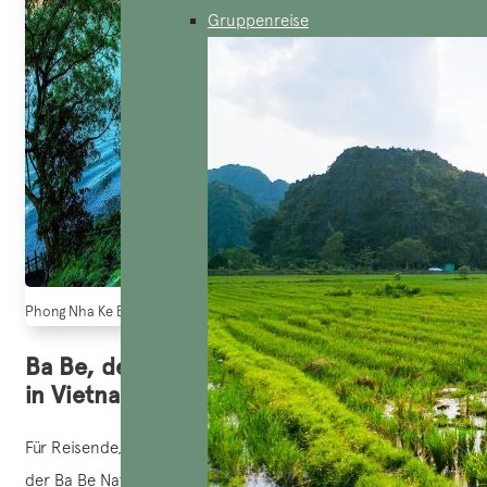
Gruppenreise
Phong Nha Ke Bang Nationalpark, in der Provinz Quang Binh (Quelle: TTX
Ba Be, der majestätische Nationalpark
in Vietnam
Für Reisende, die auf der Suche nach Abenteuern sind, ist
der Ba Be Nationalpark ein Muss. Mit seinen imposanten