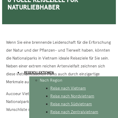
NATURLIEBHABER
Wenn Sie eine brennende Leidenschaft für die Erforschung
der Natur und der Pflanzen- und Tierwelt haben, könnten
die Nationalparks in Vietnam ideale Reiseziele für Sie sein.
Neben einer extrem reichen Artenvielfalt zeichnen sich
REISEKOLLEKTIONEN
diese vietnamesischen Parks auch durch einzigartige
Nach Region
Merkmale aus, die sie von anderen in Asien unterscheiden.
Reise nach Vietnam
Aucoeur Vietnam möchte Ihnen die 8 besten
Reise nach Nordvietnam
Nationalparks Vietnams zeigen, die Sie unbedingt auf Ihre
Reise nach Südvietnam
Wunschliste setzen sollten.
Reise nach Zentralvietnam