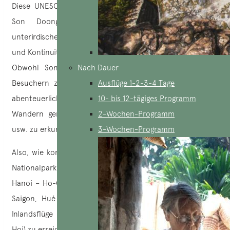
Diese UNESCO-Weltkulturerbestätte beherbergt auch die
Son Doong-Höhle, den größten und höchsten
unterirdischen Gang der Welt in Bezug auf Durchmesser
und Kontinuität, der 2009 zum ersten Mal erforscht wurde.
Obwohl Son Doong nur einer begrenzten Anzahl von
Nach Dauer
Besuchern zugänglich ist, können Sie trotzdem andere
Ausflüge 1-2-3-4 Tage
abenteuerliche Aktivitäten wie Kajakfahren, Radfahren und
10- bis 12-tägiges Programm
Wandern genießen, um die Phong Nha-Höhle, Hang En
2-Wochen-Programm
usw. zu erkunden.
3-Wochen-Programm
Also, wie kommt man dorthin? Der Phong Nha – Kẻ Bàng
Nationalpark ist leicht mit dem Zug (auf der Bahnstrecke
Hanoi – Ho-Chi-Minh-Stadt), dem Bus (täglich von Hanoi,
Saigon, Hué oder Danang) oder dem Flugzeug (tägliche
Inlandsflüge von Hanoi und Saigon zum Flughafen Dong
Hoi) zu erreichen.