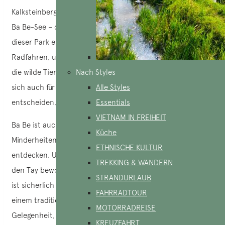
Kalksteinbergen, tiefen Tälern, grünen Wäldern und dem
Ba Be-See – dem größten Süßwassersee Vietnams – bietet
dieser Park eine Vielzahl von Aktivitäten wie Wandern,
Radfahren, um die unberührte Natur zu bewundern und
die wilde Tier- und Pflanzenwelt zu entdecken. Sie können
Nach Styles
sich auch für eine Bootstour oder einen Angelausflug
Alle Styles
entscheiden, da die Gewässer des Sees sehr ruhig sind.
Essentials
VIETNAM IN FREIHEIT
Ba Be ist auch ein idealer Ort, um Vietnams ethnische
Küche
Minderheitengruppen wie die Tay, Dao und Hmong zu
ETHNISCHE KULTUR
entdecken. Unter all den Dörfern sticht Pac Ngoi, das von
TREKKING & WANDERN
den Tay bewohnt wird, durch seine Schönheit hervor und
STRANDURLAUB
ist sicherlich einen Besuch wert. Die Übernachtung in
FAHRRADTOUR
einem traditionellen Stelzenhaus bietet eine wunderbare
MOTORRADREISE
Gelegenheit, die Einfachheit des lokalen Lebens zu
KREUZFAHRT