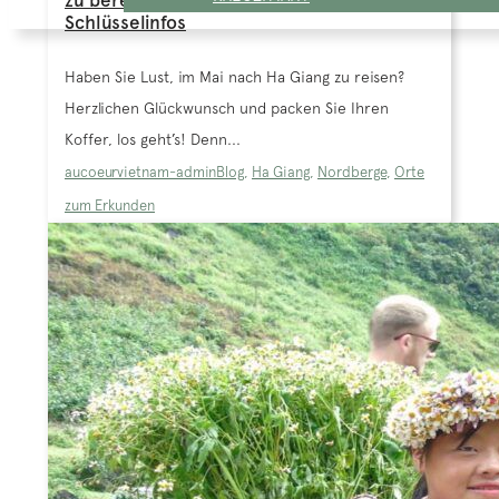
zu bereisen? Tipps, Route und
Schlüsselinfos
Haben Sie Lust, im Mai nach Ha Giang zu reisen?
Herzlichen Glückwunsch und packen Sie Ihren
Koffer, los geht’s! Denn...
aucoeurvietnam-admin
Blog
,
Ha Giang
,
Nordberge
,
Orte
zum Erkunden