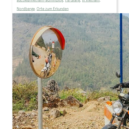
aucoeurvietnam-admin
Blog
,
Ha Giang
,
In Vietnam
,
Nordberge
,
Orte zum Erkunden