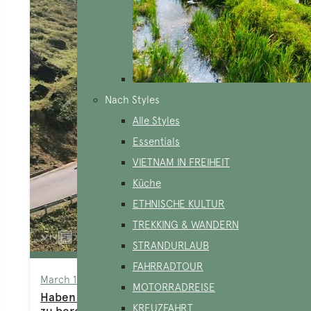
Nach Styles
Alle Styles
Essentials
VIETNAM IN FREIHEIT
Küche
ETHNISCHE KULTUR
TREKKING & WANDERN
STRANDURLAUB
FAHRRADTOUR
March 11, 2025
MOTORRADREISE
Haben Sie Lust, im Mai den Ha Giang Loop
KREUZFAHRT