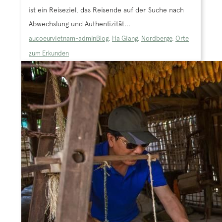
ist ein Reiseziel, das Reisende auf der Suche nach
Abwechslung und Authentizität...
aucoeurvietnam-admin
Blog
,
Ha Giang
,
Nordberge
,
Orte
zum Erkunden