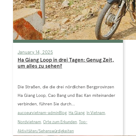
January 14, 2025
Ha Giang Loop in drei Tagen: Genug Zeit,
um alles zu sehen?
Die Straßen, die die drei nördlichen Bergprovinzen
Ha Giang Loop, Cao Bang und Bac Kan miteinander
verbinden, führen Sie durch...
aucoeurvietnam-admin
Blog
,
Ha Giang
,
In Vietnam
,
Nordvietnam
,
Orte zum Erkunden
,
Top-
Aktivitäten/Sehenswürdigkeiten