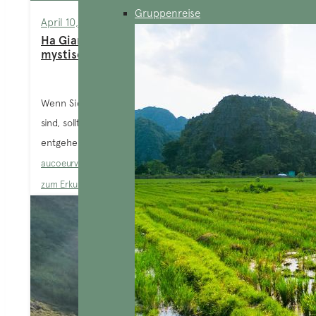
Gruppenreise
April 10, 2025
Ha Giang im Winter: Eine Reise in
mystischen Farben
Wenn Sie von der Schönheit Nordvietnams fasziniert
sind, sollten Sie sich die Region Nordost nicht
entgehen lassen! Wir laden Sie...
aucoeurvietnam-admin
Blog
,
Ha Giang
,
Nordberge
,
Orte
zum Erkunden