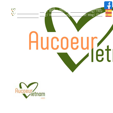
WhatsApp: +84.909.426.406
hallo@aucoeurvietnam.com
WhatsApp: +84.909.426.406
hallo@aucoeurvietnam.com
Blog |
Verantwortungsbewusster Weg |
FAQ
Wer sind wir ? |
Blog |
Verantwortungsbewusster Weg |
FAQ
Wer sind wir ? |