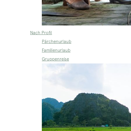
Nach Profil
Pärchenurlaub
Familienurlaub
Gruppenreise