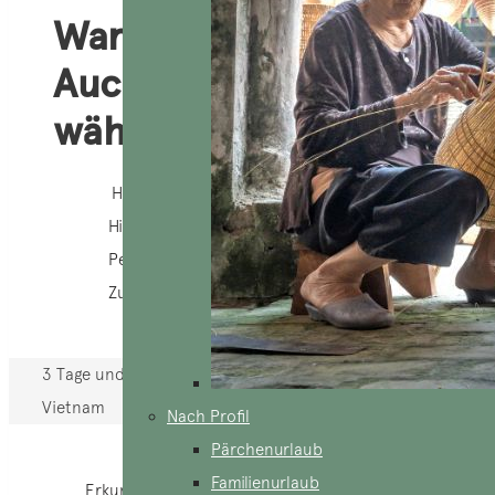
Warum
AucoeurVietnam
wählen?
Heimmannschaft
Hilfe 24/7
Personalisierung 100%
Zuständige Agentur
3 Tage und 2 Nächte
Vietnam
Nach Profil
Pärchenurlaub
Familienurlaub
Erkunden Sie die Ha Giang-Schleife bei einem