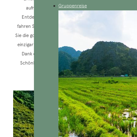
Gruppenreise
aufregenden Motorraderlebnis über 3 Tage!
Entdecken Sie das imposante Kalksteinplateau,
fahren Sie auf den kurvigen Bergstraßen, bestaunen
Sie die goldenen Reisterrassen und tauchen Sie in die
einzigartige Kultur der ethnischen Minderheiten ein.
Dank einer flexiblen Route können Sie die wilde
Schönheit von Ha Giang in Ihrem eigenen Tempo
genießen.