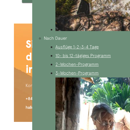
Nach Dauer
Sind Sie an
Ausflüge 1-2-3-4 Tage
dieser Reise
10- bis 12-tägiges Programm
2-Wochen-Programm
interessiert?
3-Wochen-Programm
Kontaktiere uns:
+84 909 426 406 (WhatsApp)
hallo@aucoeurvietnam.com