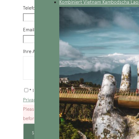
Kombiniert Vietnam Kambodscha Lao
Telefon
*
Email
*
Ihre Anfrage
*
* I agree with
Terms of Service
and
Privacy Statement
.
Please agree to all the terms and conditions
before proceeding to the next step