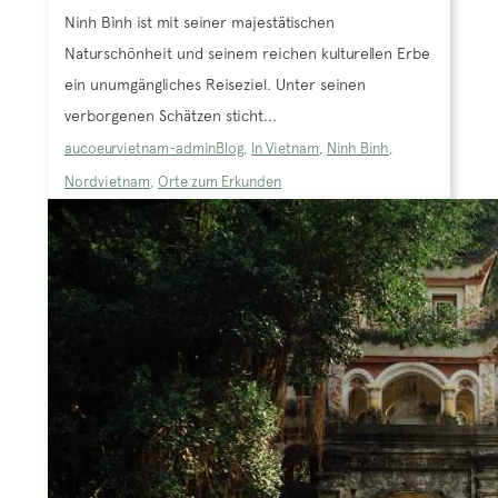
Ninh Bình ist mit seiner majestätischen
Naturschönheit und seinem reichen kulturellen Erbe
ein unumgängliches Reiseziel. Unter seinen
verborgenen Schätzen sticht...
aucoeurvietnam-admin
Blog
,
In Vietnam
,
Ninh Binh
,
Nordvietnam
,
Orte zum Erkunden