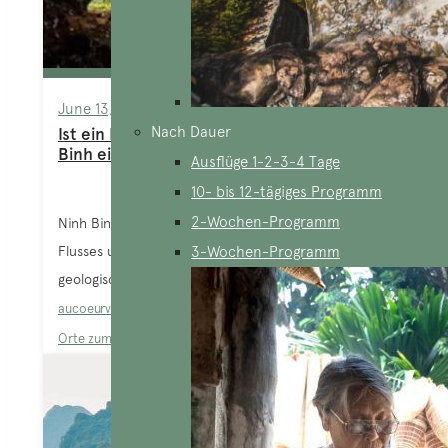
June 13, 2025
Nach Dauer
Ist ein Besuch der Thien-Ha-Höhle in Ninh
Binh eine gute Idee?
Ausflüge 1-2-3-4 Tage
10- bis 12-tägiges Programm
2-Wochen-Programm
Ninh Binh liegt im wunderschönen Delta des Roten
Flusses und ist eine Provinz mit einer einzigartigen
3-Wochen-Programm
geologischen Landschaft, die eine...
aucoeurvietnam-admin
Blog
,
Ninh Binh
,
Nordvietnam
,
Orte zum Erkunden