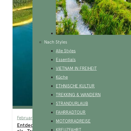
Nach Styles
Alle Styles
Essentials
VIETNAM IN FREIHEIT
Küche
ETHNISCHE KULTUR
TREKKING & WANDERN
STRANDURLAUB
FAHRRADTOUR
February 25, 2025
MOTORRADREISE
Entdecke Top 5 Reiseziele in Vietnam, die
KREUZFAHRT