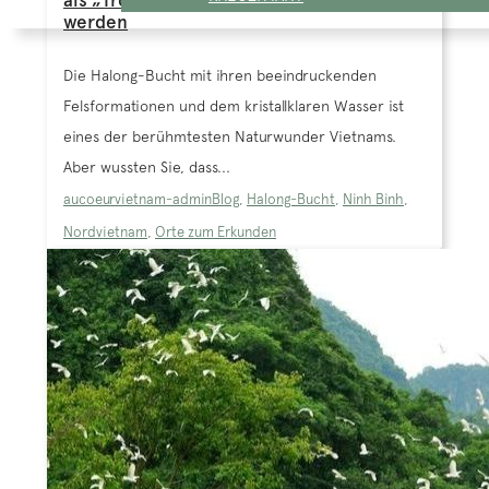
als „Trockene Halong-Bucht“ bezeichnet
werden
Die Halong-Bucht mit ihren beeindruckenden
Felsformationen und dem kristallklaren Wasser ist
eines der berühmtesten Naturwunder Vietnams.
Aber wussten Sie, dass...
aucoeurvietnam-admin
Blog
,
Halong-Bucht
,
Ninh Binh
,
Nordvietnam
,
Orte zum Erkunden