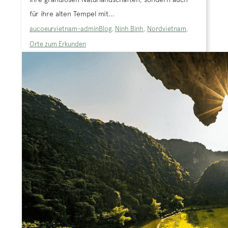
für ihre alten Tempel mit...
aucoeurvietnam-admin
Blog
,
Ninh Binh
,
Nordvietnam
,
Orte zum Erkunden