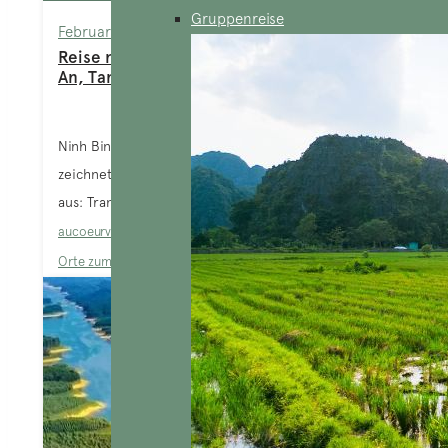
Gruppenreise
February 25, 2025
Reise nach Ninh Binh: Sollte man Trang
An, Tam Coc oder Van Long wählen?
Ninh Binh, ein wahres Juwel im Herzen Vietnams,
zeichnet sich durch drei unumgängliche Reiseziele
aus: Trang An, Tam Coc und...
aucoeurvietnam-admin
Blog
,
Ninh Binh
,
Nordvietnam
,
Orte zum Erkunden