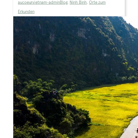
aucoeurvietnam-admin
Blog
,
Ninh Binh
,
Orte zum
Erkunden