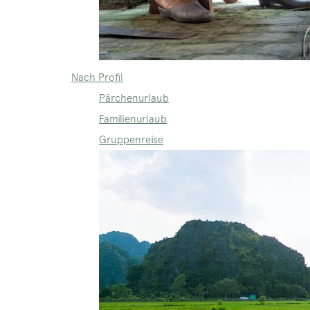
Nach Profil
Pärchenurlaub
Familienurlaub
Gruppenreise