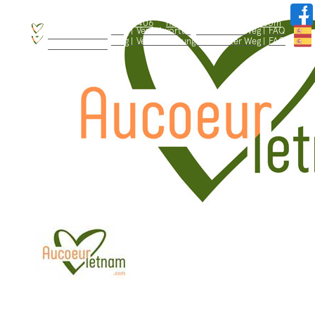
WhatsApp: +84.909.426.406
hallo@aucoeurvietnam.com
WhatsApp: +84.909.426.406
hallo@aucoeurvietnam.com
Blog |
Verantwortungsbewusster Weg |
FAQ
Wer sind wir ? |
Blog |
Verantwortungsbewusster Weg |
FAQ
Wer sind wir ? |