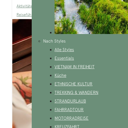
Aktivitäten/Sehenswürdigkeiten
,
Tourenideen
,
Vietnam-
Reiseführer
Nach Styles
Alle Styles
Essentials
VIETNAM IN FREIHEIT
Küche
ETHNISCHE KULTUR
TREKKING & WANDERN
STRANDURLAUB
FAHRRADTOUR
MOTORRADREISE
KREUZFAHRT