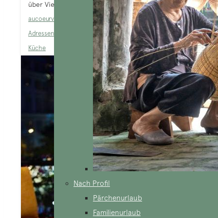
über Vietnam spricht, denkt...
aucoeurvietnam-admin
Tour in Vietnam
,
Empfohlene
Adressen
,
Vietnamesische Gerichte
,
Vietnamesische
Küche
Nach Profil
Pärchenurlaub
Familienurlaub