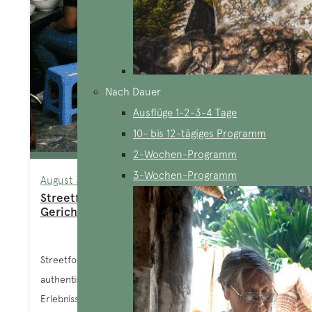
Nach Dauer
Ausflüge 1-2-3-4 Tage
10- bis 12-tägiges Programm
2-Wochen-Programm
3-Wochen-Programm
August 3, 2026
Streetfood in Vietnam: 10 köstliche
Gerichte und unverzichtbare Tipps
Streetfood in Vietnam gehört zu den
authentischsten und unvergesslichsten kulinarischen
Erlebnissen, die Reisende machen können. Wer