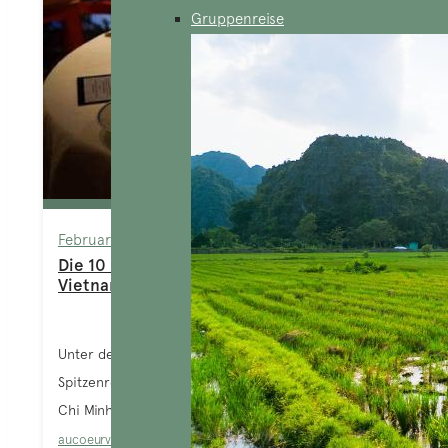
Gruppenreise
February 25, 2025
Die 10 besten Fine Dining Restaurants in
Vietnam im Jahr 2024
Unter den von Tripadvisor ausgewählten
Spitzenrestaurants hat Hanoi sechs Vertreter, Ho
Chi Minh Stadt drei und eines befindet sich in...
aucoeurvietnam-admin
Blog
,
Empfohlene Adressen
,
Top-