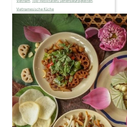
Vietnam
,
Top-Aktivitäten/Sehenswürdigkeiten
,
Vietnamesische Küche