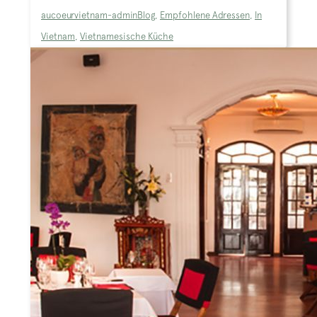
aucoeurvietnam-admin
Blog
,
Empfohlene Adressen
,
In
Vietnam
,
Vietnamesische Küche