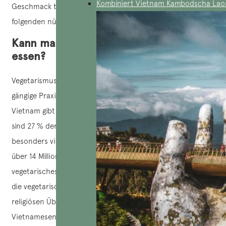
Kombiniert Vietnam Kambodscha Lao
Geschmack treffen. Lassen Sie uns gemeinsam die
folgenden nützlichen Informationen herausfinden.
Kann man in Vietnam gut vegetarisch
essen?
Vegetarismus oder „vegetarisch essen“ ist in Vietnam eine
gängige Praxis, vor allem unter religiösen Gläubigen. In
Vietnam gibt es etwa 26,5 Millionen religiöse Gläubige, das
sind 27 % der Bevölkerung. Unter ihnen entscheiden sich
besonders viele Anhänger des Buddhismus, von denen es
über 14 Millionen gibt, und des Caodaismus für
vegetarisches Essen. In der Tat fördern diese Religionen
die vegetarische Ernährung stark. Auch abgesehen von
religiösen Überzeugungen entscheiden sich viele
Vietnamesen aus gesundheitlichen Gründen oder aus