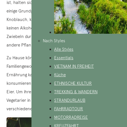
ist, halten sich vegetarische Restaurants in der Regel an
einige Grundprinzipien: kein Fleisch, keine Zwiebeln oder
Knoblauch, keine Eier, keine tierischen Milchprodukte und
keinen Alkohol. Häufig ersetzen sie Knoblauch und
Zwiebeln durch Lauch und verwenden Sojamilch oder
Nach Styles
andere Pflanzenmilch anstelle von Kuhmilch.
Alle Styles
Zu Hause können die Praktiken je nach
Essentials
Familiengewohnheiten variieren, und die vegetarische
VIETNAM IN FREIHEIT
Ernährung kann weniger streng sein. Viele Menschen
Küche
konsumieren weiterhin uneingeschränkt Kuhmilch und
ETHNISCHE KULTUR
Eier. Um ihre Nährstoffzufuhr zu ergänzen, bereiten
TREKKING & WANDERN
Vegetarier in Vietnam häufig Gerichte mit Pilzen, Tofu und
STRANDURLAUB
verschiedenen Sojaprodukten zu.
FAHRRADTOUR
MOTORRADREISE
KREUZFAHRT