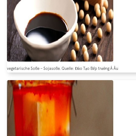
vegetarische Soße – Sojasoße. Quelle: Đào Tạo Bếp trưởng Á Âu