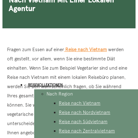
Agentur
Fragen zum Essen auf einer
Reise nach Vietnam
werden
oft gestellt, vor allem, wenn Sie eine bestimmte Diät
einhalten. Wenn Sie zum Beispiel Vegetarier sind und eine
Reise nach Vietnam mit einem lokalen Reisebüro planen,
REISEKOLLEKTIONEN
werden Sie sich wahrscheinlich fragen, ob Sie während
Nach Region
Ihres gesamten Aufenthalts in Vietnam vegetarisch essen
Reise nach Vietnam
können. Sie werden auch wissen wollen, wie sich die
Reise nach Nordvietnam
vegetarische Ernährung in Vietnam von Ihrer eigenen
Reise nach Südvietnam
unterscheidet, welche Arten von vegetarischen Gerichten
Reise nach Zentralvietnam
Ihnen angeboten werden und ob diese Gerichte Ihren