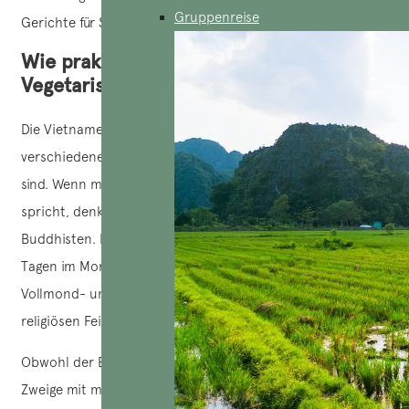
Gruppenreise
Gerichte für Sie zubereiten können.
Wie praktizieren Vietnamesen den
Vegetarismus?
Die Vietnamesen praktizieren den Vegetarismus auf
verschiedene Arten, die oft vom Buddhismus beeinflusst
sind. Wenn man in Vietnam von vegetarischer Ernährung
spricht, denkt man sofort an die Ernährung der gläubigen
Buddhisten. Diese entscheiden sich oft dafür, an 1 bis 4
Tagen im Monat für vegetarisch essen, vor allem an
Vollmond- und Neumondtagen oder an bestimmten
religiösen Feiertagen.
Obwohl der Buddhismus in Vietnam in verschiedene
Zweige mit mehr oder weniger strengen Regeln unterteilt