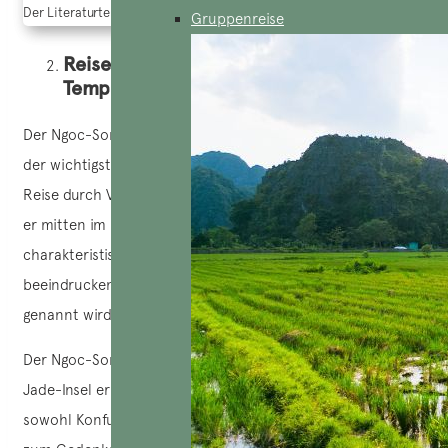
Der Literaturtempel in Hanoi (Quelle: Lao Dongs Tagebuch)
Gruppenreise
Reise nach Vietnam – Besuch des
Tempels von Ngoc Son
Der Ngoc-Son-Tempel oder Tempel des Jadebergs ist einer
der wichtigsten Tempel in Hanoi und ein Muss auf jeder
Reise durch Vietnam. Einer seiner größten Reize ist, dass
er mitten im Hoam-Kiem-See liegt, neben seiner
charakteristischen roten Brücke und dem
beeindruckenden Eingangstor, das auch „Das Mondtor“
genannt wird.
Der Ngoc-Son-Tempel wurde im 18. Jahrhundert auf der
Jade-Insel errichtet, ebenso wie der Literaturtempel, um
sowohl Konfuzius als auch Neidan zu verehren. Er wurde