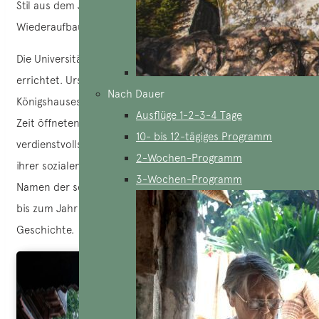
Stil aus dem Jahr 1070 trotz der zahlreichen
Wiederaufbauten im Laufe der Dynastien beizubehalten.
Die Universität wurde auf der Rückseite des Tempels
errichtet. Ursprünglich hatten nur Mitglieder des
Nach Dauer
Königshauses das Privileg, sie zu betreten. Im Laufe der
Ausflüge 1-2-3-4 Tage
Zeit öffneten sich die Türen der Universität jedoch für die
10- bis 12-tägiges Programm
verdienstvollsten Studenten des Landes, unabhängig von
2-Wochen-Programm
ihrer sozialen Herkunft. Die Platten im Tempel tragen die
3-Wochen-Programm
Namen der seltenen Absolventen der Literaturuniversität
bis zum Jahr 2313 und zeugen von ihrer über 700-jährigen
Geschichte.