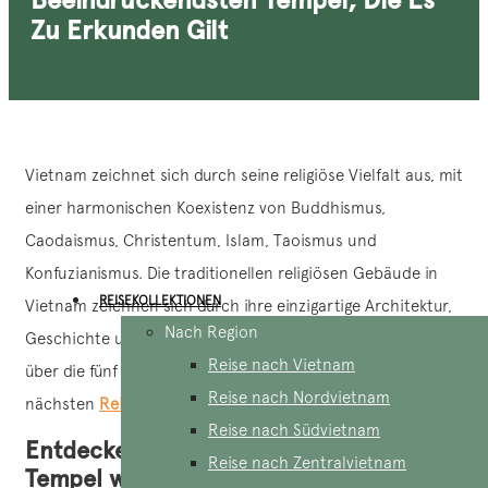
Zu Erkunden Gilt
Vietnam zeichnet sich durch seine religiöse Vielfalt aus, mit
einer harmonischen Koexistenz von Buddhismus,
Caodaismus, Christentum, Islam, Taoismus und
Konfuzianismus. Die traditionellen religiösen Gebäude in
REISEKOLLEKTIONEN
Vietnam zeichnen sich durch ihre einzigartige Architektur,
Nach Region
Geschichte und Verzierungen aus. Hier ist ein Überblick
Reise nach Vietnam
über die fünf bemerkenswertesten Tempel, die Sie auf Ihrer
Reise nach Nordvietnam
nächsten
Reise nach Vietnam
entdecken sollten.
Reise nach Südvietnam
Entdecken Sie 5 bemerkenswerte
Reise nach Zentralvietnam
Tempel während einer Reise durch