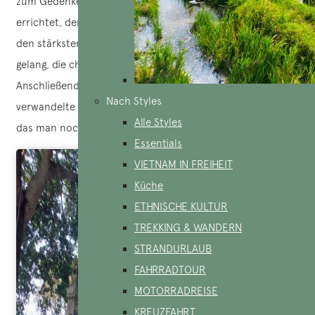
zum Gedenken an die Legende des Kriegers Tran Hung Dao
errichtet, der ein magisches Schwert fischte, das ihn in
den stärksten Kaiser von allen verwandelte und dem es
gelang, die chinesische Ming-Dynastie zu besiegen.
Anschließend warf er das Schwert in den See und es
Nach Styles
verwandelte sich in eine goldene Schildkröte, ein Symbol,
Alle Styles
das man noch heute im Tempel sehen kann.
Essentials
VIETNAM IN FREIHEIT
Küche
ETHNISCHE KULTUR
TREKKING & WANDERN
STRANDURLAUB
FAHRRADTOUR
MOTORRADREISE
KREUZFAHRT