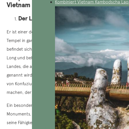
Kombiniert Vietnam Kambodscha Lao
Vietnam
Der Literaturtempel in Hanoi
Er ist einer der symbolträchtigsten und meistbesuchten
Tempel in ganz Vietnam. Der
Literaturtempel von Hanoi
befindet sich südlich der kaiserlichen Zitadelle von Thang
Long und beherbergte die einst erste Universität des
Landes, die auch Kaiserliche Akademie oder Quoc Tu Giam
genannt wird. Es wurde von König Ly Thanh Tong zu Ehren
von Konfuzius mit dem Ziel errichtet, es zu einem Ort zu
machen, der der Verehrung der Weisen gewidmet ist.
Ein besonders bemerkenswertes Merkmal dieses
Monuments, das es zu einem nationalen Symbol macht, ist
seine Fähigkeit, seinen ursprünglichen architektonischen