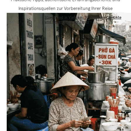
Inspirationsquellen zur Vorbereitung Ihrer Reise
Streetfood in Vietnam: 10 köstliche Gerichte
und unverzichtbare Tipps