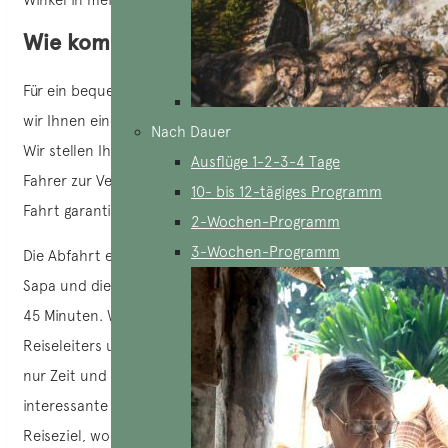
Wie komme ich nach Bac Ha?
Für ein bequemeres und komfortableres Erlebnis bieten
wir Ihnen einen privaten Transportservice nach Bac Ha an.
Nach Dauer
Wir stellen Ihnen moderne, klimatisierte Fahrzeuge mit
Ausflüge 1-2-3-4 Tage
Fahrer zur Verfügung, die eine angenehme und stressfreie
10- bis 12-tägiges Programm
Fahrt garantieren.
2-Wochen-Programm
3-Wochen-Programm
Die Abfahrt erfolgt direkt von Ihrem Hotel in Lao Cai oder
Sapa und die Fahrt nach Bac Ha dauert etwa 1 Stunde und
45 Minuten. Wenn Sie sich für den Service eines
Reiseleiters und Chauffeurs entscheiden, sparen Sie nicht
nur Zeit und Geld, sondern erfahren auch viele
interessante Informationen und Anekdoten über das
Reiseziel, wodurch Sie ein besseres Verständnis von