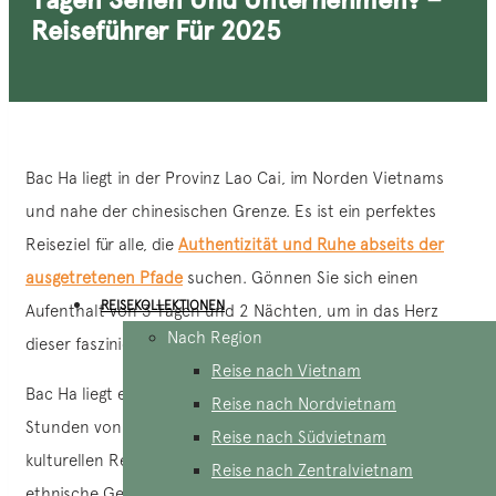
Reiseführer Für 2025
Bac Ha liegt in der Provinz Lao Cai, im Norden Vietnams
und nahe der chinesischen Grenze. Es ist ein perfektes
Reiseziel für alle, die
Authentizität und Ruhe abseits der
ausgetretenen Pfade
suchen. Gönnen Sie sich einen
REISEKOLLEKTIONEN
Aufenthalt von 3 Tagen und 2 Nächten, um in das Herz
Nach Region
dieser faszinierenden Region einzutauchen.
Reise nach Vietnam
Bac Ha liegt etwa 6 Autostunden von Hanoi und nur 3
Reise nach Nordvietnam
Stunden von Sapa entfernt und zeichnet sich durch seinen
Reise nach Südvietnam
kulturellen Reichtum aus. Hier leben verschiedene
Reise nach Zentralvietnam
ethnische Gemeinschaften wie die Hmong Fleuris, die Phù