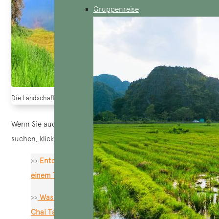
Gruppenreise
Die Landschaft in Bac Ha, zu schön (Quelle: Khám phá Bac Ha)
Wenn Sie auch nach Vorschlägen für einen Besuch in Sapa
suchen, klicken Sie hier.
>>
Entdecken Sie Sapa, Ma Tra und Ta Phin an
einem Tag!
>>
Was kann man in Sapa unternehmen? Lao
Chai Ta Van, eine Alternative, die es zu