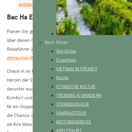
entdecken gilt
Bac Ha Entdeckung an Tag 1
Planen Sie, gegen Mittag in Bac Ha anzukommen. Mehr
über diesen Ort erfahren Sie in unserem ausführlichen
Nach Styles
Reiseführer über Bac Ha und seinen bemerkenswertesten
Alle Styles
ethnischen Markt in Südostasien
.
Essentials
VIETNAM IN FREIHEIT
Check-in im Hotel, eine preiswerte Wahl in guter Lage im
Küche
Herzen der Stadt. Es gibt viele gute Unterkünfte in Bắc Hà,
ETHNISCHE KULTUR
darunter auch das Bac Ha Boutique, das für seinen
TREKKING & WANDERN
Komfort und seine Sauberkeit bekannt ist. Wenn Sie sich
STRANDURLAUB
für ein Doppelzimmer mit Seeblick entscheiden, haben Sie
FAHRRADTOUR
die Chance, die Einheimischen dabei zu beobachten, wie
MOTORRADREISE
sie ihre Wasserbüffel zum Markt führen, sei es am
KREUZFAHRT