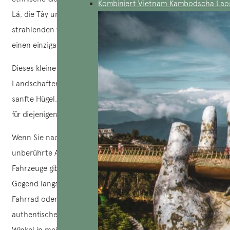
Kombiniert Vietnam Kambodscha Lao
Lá, die Tày und die Nùng. Die Hmong Fleuris mit ihrer
strahlenden traditionellen Kleidung verleihen dieser Region
einen einzigartigen und farbenfrohen Touch.
Dieses kleine Stück Paradies ist von zauberhaften
Landschaften umgeben: Reisterrassen, grüne Täler und
sanfte Hügel. Es ist ein Traumziel für Trekkingliebhaber und
für diejenigen, die in die lokale Kultur eintauchen möchten.
Wenn Sie nach Bac Ha kommen, werden Sie eine wilde und
unberührte Atmosphäre erleben, in der es nur wenige
Fahrzeuge gibt. Sie können das Vergnügen genießen, die
Gegend langsam zu erkunden, mit dem Motorrad, dem
Fahrrad oder zu Fuß, in Ihrem eigenen Tempo. Eine
authentische Erfahrung, die es mir ermöglichte, jeden
Winkel in meinem eigenen Tempo zu erkunden.