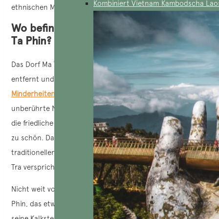
Kombiniert Vietnam Kambodscha Lao
ethnischen Minderheiten austauschen.
Wo befinden sich die Dörfer Ma Tra und
Ta Phin?
Das Dorf Ma Tra liegt etwa 5 km vom Zentrum von
Sa Pa
entfernt und wird hauptsächlich von
ethnischen
Minderheiten
bewohnt. Dieses Dorf ist durch seine
unberührte Naturlandschaft, die endlosen Reisterrassen,
die friedliche Atmosphäre und das gemäßigte Klima einfach
zu schön. Darüber hinaus ist es für seine vielen
traditionellen Handwerksberufe bekannt. Ein Besuch in Ma
Tra verspricht viele faszinierende Entdeckungen.
Nicht weit von Ma Tra entfernt befindet sich das Dorf Ta
Phin, das etwa 12 km von Sa Pa entfernt ist. Ta Phin ist für
seine Kalksteinhöhlen und seine grandiose Naturlandschaft