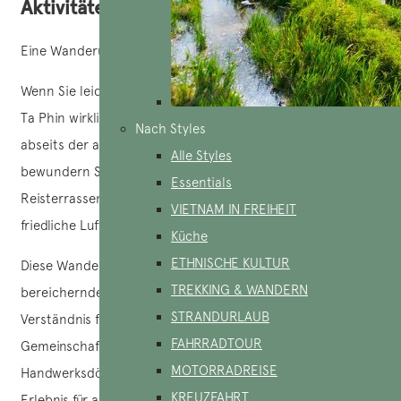
Aktivitäten in Ma Tra und Ta Phin
Eine Wanderung machen – Trekking
Wenn Sie leidenschaftlich gerne wandern, sind Ma Tra und
Ta Phin wirklich ideale Reiseziele für Sie. Wenn Sie diese
Nach Styles
abseits der ausgetretenen Pfade durchwandern,
Alle Styles
bewundern Sie wilde Naturlandschaften und grüne
Essentials
Reisterrassen. Beim Trekking können Sie die saubere und
VIETNAM IN FREIHEIT
friedliche Luft dieses Ortes genießen.
Küche
ETHNISCHE KULTUR
Diese Wanderreise bietet Ihnen nicht nur ein
TREKKING & WANDERN
bereicherndes Naturerlebnis, sondern auch ein besseres
STRANDURLAUB
Verständnis für die Kultur und das Leben der lokalen
FAHRRADTOUR
Gemeinschaften durch ihre traditionellen
MOTORRADREISE
Handwerksdörfer. Dies ist zweifellos ein unvergessliches
KREUZFAHRT
Erlebnis für alle, die Abenteuer und Entdeckungen lieben.