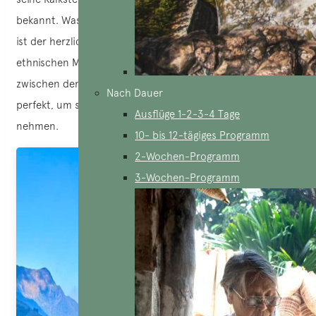
bekannt. Was Sie in Ta Phin am meisten beeindrucken wird,
ist der herzliche Empfang und die Freundlichkeit der
ethnischen Minderheiten: Dao und Hmong. Die Verbindung
zwischen den beiden Dörfern Ma Tra und Ta Phin ist
Nach Dauer
perfekt, um schöne Erinnerungen mit nach Hause zu
Ausflüge 1-2-3-4 Tage
nehmen.
10- bis 12-tägiges Programm
2-Wochen-Programm
3-Wochen-Programm