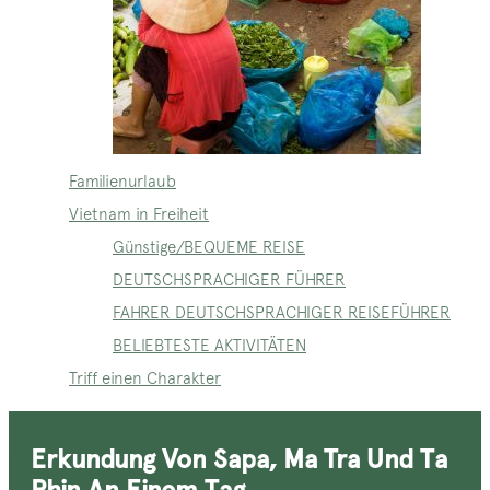
Familienurlaub
Vietnam in Freiheit
Günstige/BEQUEME REISE
DEUTSCHSPRACHIGER FÜHRER
FAHRER DEUTSCHSPRACHIGER REISEFÜHRER
BELIEBTESTE AKTIVITÄTEN
Triff einen Charakter
Erkundung Von Sapa, Ma Tra Und Ta
Phin An Einem Tag