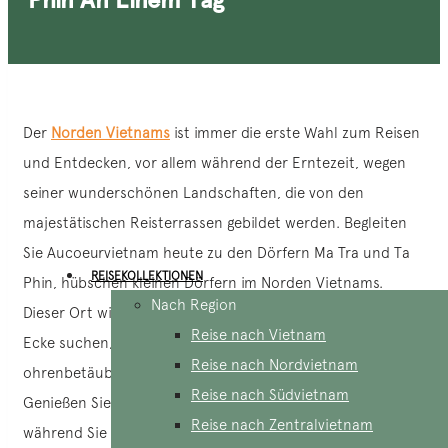
Der
Norden Vietnams
ist immer die erste Wahl zum Reisen
und Entdecken, vor allem während der Erntezeit, wegen
seiner wunderschönen Landschaften, die von den
majestätischen Reisterrassen gebildet werden. Begleiten
Sie Aucoeurvietnam heute zu den Dörfern Ma Tra und Ta
REISEKOLLEKTIONEN
Phin, hübschen kleinen Dörfern im Norden Vietnams.
Nach Region
Dieser Ort wird ein ideales Ziel sein, wenn Sie eine ruhige
Reise nach Vietnam
Ecke suchen, um dem Staub der Stadt und dem
Reise nach Nordvietnam
ohrenbetäubenden Lärm des Stadtlebens zu entfliehen.
Reise nach Südvietnam
Genießen Sie die wunderschöne Landschaft der Reisfelder,
Reise nach Zentralvietnam
während Sie handwerkliche Berufe entdecken und sich mit