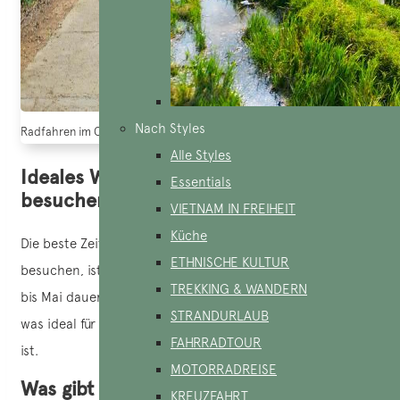
Nach Styles
Radfahren im Cat Tien Nationalpark (bach hoa xanh)
Alle Styles
Ideales Wetter, um den Park zu
Essentials
besuchen
VIETNAM IN FREIHEIT
Küche
Die beste Zeit, um den Cat-Tien-Nationalpark zu
ETHNISCHE KULTUR
besuchen, ist während der Trockenzeit, die von Dezember
TREKKING & WANDERN
bis Mai dauert. In dieser Zeit ist das Wetter angenehmer,
STRANDURLAUB
was ideal für Wanderungen und die Erkundung des Parks
FAHRRADTOUR
ist.
MOTORRADREISE
Was gibt es im Cat Tien Nationalpark zu
KREUZFAHRT