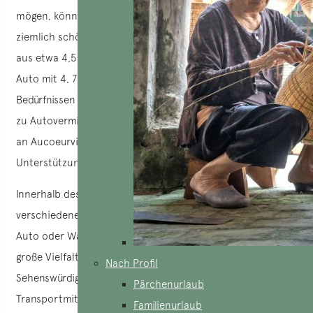
mögen, können Sie ein Motorrad mieten. Die Straße ist
ziemlich schön und die Fahrt dauert von Ho Chi Minh City
aus etwa 4,5 Stunden. Gleichzeitig können Sie auch ein
Auto mit 4, 7 oder 16 Sitzen mieten, je nach Ihren
Bedürfnissen und der Größe Ihrer Gruppe. Für Ratschläge
zu Autovermietung und Reiseleitung wenden Sie sich bitte
an Aucoeurvietnam, um persönliche Beratung und
Unterstützung zu erhalten.
Innerhalb des Cat Tien Nationalparks haben Sie
verschiedene Möglichkeiten, sich fortzubewegen: Fahrrad,
Auto oder Wandern. Der Park ist weitläufig und bietet eine
große Vielfalt an Terrains. Wenn Sie alle bemerkenswerten
Nach Profil
Sehenswürdigkeiten erkunden möchten, sollten Sie diese
Pärchenurlaub
Transportmittel nutzen, um Energie zu sparen und Ihren
Familienurlaub