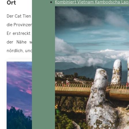
Ort
Kombiniert Vietnam Kambodscha Lao
Der Cat Tien Nationalpark liegt im
Süden Vietnams
, wo sich
die Provinzen Binh Phuoc, Lam Dong und Dong Nai treffen.
Er erstreckt sich über etwa 700 km² und befindet sich in
der Nähe wichtiger Städte wie Da Lat, etwa 150 km
nördlich, und Ho Chi Minh Stadt, 150 km südöstlich.