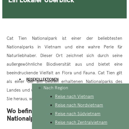
Cat Tien Nationalpark ist einer der beliebtesten
Nationalparks in Vietnam und eine wahre Perle für
Naturliebhaber. Dieser Ort zeichnet sich durch seine
außergewöhnliche Biodiversität aus und bietet eine
beeindruckende Vielfalt an Flora und Fauna. Cat Tien gilt
REISEKOLLEKTIONEN
als einer der am besten erhaltenen Nationalparks des
Nach Region
Landes und verspricht ein unvergessliches Erlebnis. Finden
Reise nach Vietnam
Sie heraus, warum dieser Park so besonders ist!
Reise nach Nordvietnam
Wo befindet sich der Cat Tien
Reise nach Südvietnam
Nationalpark?
Reise nach Zentralvietnam