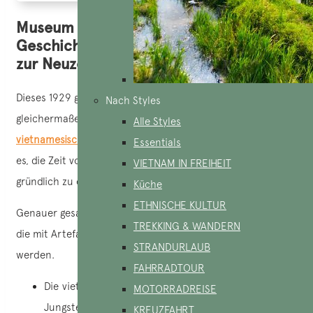
Museum der vietnamesischen
Geschichte von der Vorgeschichte bis
zur Neuzeit
Dieses 1929 gegründete Museum in Ho Chi Minh ist
Nach Styles
gleichermaßen wichtig, um die verschiedenen
Epochen der
Alle Styles
vietnamesischen Geschichte
zu erzählen, und ermöglicht
Essentials
es, die Zeit von der Vorgeschichte bis zur Moderne
VIETNAM IN FREIHEIT
gründlich zu erforschen.
Küche
ETHNISCHE KULTUR
Genauer gesagt, gibt es mehrere Perioden und Regionen,
TREKKING & WANDERN
die mit Artefakten und Nachbildungen hervorgehoben
STRANDURLAUB
werden.
FAHRRADTOUR
Die vietnamesische Vorgeschichte: Artefakte aus der
MOTORRADREISE
Jungsteinzeit, wie Steinwerkzeuge und Töpferwaren.
KREUZFAHRT