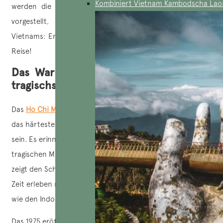
Kombiniert Vietnam Kambodscha Lao
werden die wichtigsten Museen von Ho-Chi-Minh-Stadt
vorgestellt, einer pulsierenden Großstadt im Süden
Vietnams: Entdecken Sie mehr darüber für Ihre zukünftige
Reise!
Das War Remnants Museum, eines der
tragischsten Museen in Ho Chi Minh
Das
Ho Chi Minh War Remnants Museum
ist bekannt dafür,
das härteste und ergreifendste Museum des Landes zu
sein. Es erinnert mit Härte an den Vietnamkrieg, einen
tragischen Moment in der Geschichte des Landes, und
zeigt den Schrecken, den die Einwohner in dieser dunklen
Zeit erleben mussten, aber auch an einige andere Konflikte
wie den Indochinakrieg.
Das 1975 eröffnete Museum wurde kürzlich von der