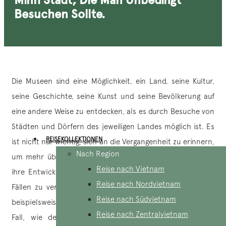
Besuchen Sollte.
Die Museen sind eine Möglichkeit, ein Land, seine Kultur,
seine Geschichte, seine Kunst und seine Bevölkerung auf
eine andere Weise zu entdecken, als es durch Besuche von
Städten und Dörfern des jeweiligen Landes möglich ist. Es
REISEKOLLEKTIONEN
ist nicht nur wichtig, sich an die Vergangenheit zu erinnern,
Nach Region
um mehr über die Zivilisationen vor uns zu erfahren und
Reise nach Vietnam
ihre Entwicklung zu sehen, sondern auch, um in einigen
Reise nach Nordvietnam
Fällen zu verhindern, dass sich diese wiederholt: Dies ist
Reise nach Südvietnam
beispielsweise bei einigen Museen in Ho Chi Minh Stadt der
Reise nach Zentralvietnam
Fall, wie dem Kriegsgedenkmuseum. In diesem Artikel