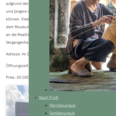
aufgrund der ausgestellten rohen Realität sehr hart sind
und jüngere und empfindlichere Menschen schockieren
können. Viele Menschen berichten, dass sie schockiert aus
dem Museum gegangen sind, dass es aber wichtig ist, sich
an die Realitäten des Krieges und die Fehler der
Vergangenheit zu erinnern.
Adresse: Im Distrikt 3 von Saigon, im Zentrum der Stadt.
Öffnungszeiten: 7.30-18.00 Uhr täglich.
Preis: 40.000 VND
Nach Profil
Pärchenurlaub
Familienurlaub