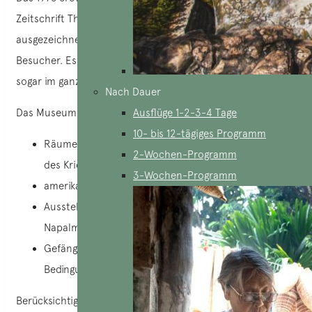
Zeitschrift The Travel als eines der besten Museen Asiens
ausgezeichnet und verzeichnet jährlich fast eine Million
Besucher. Es ist eine beliebte Attraktion in der Stadt und
sogar im ganzen Land.
Nach Dauer
Das Museum ist in verschiedene Themenräume unterteilt.
Ausflüge 1-2-3-4 Tage
10- bis 12-tägiges Programm
Räume mit Fotoausstellungen über die Schrecken
2-Wochen-Programm
des Krieges
3-Wochen-Programm
amerikanische Artillerie und militärische Geräte
Ausstellungen über chemische Waffen (Agent Orange,
Napalm)
Gefängnisse und Folter, Nachbildungen der
Bedingungen in den Gefängnissen.
Berücksichtigen Sie, dass einige Räume des Museums