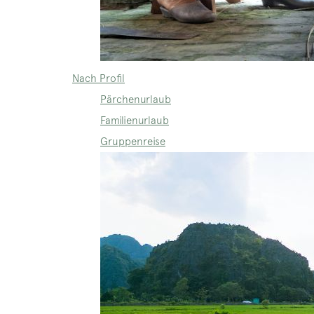
Nach Profil
Pärchenurlaub
Familienurlaub
Gruppenreise