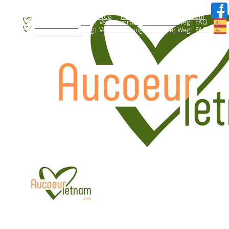
WhatsApp: +84.909.426.406
hallo@aucoeurvietnam.com
WhatsApp: +84.909.426.406
hallo@aucoeurvietnam.com
Blog |
Verantwortungsbewusster Weg |
FAQ
Wer sind wir ? |
Blog |
Verantwortungsbewusster Weg |
FAQ
Wer sind wir ? |