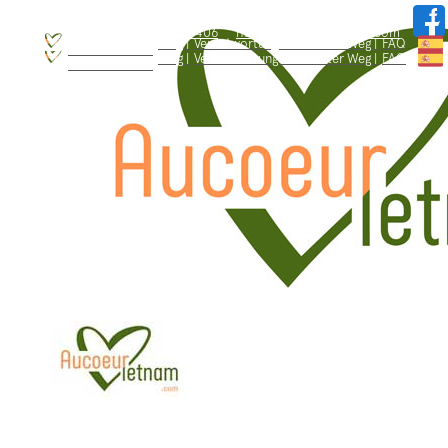
WhatsApp: +84.909.426.406
hallo@aucoeurvietnam.com
WhatsApp: +84.909.426.406
hallo@aucoeurvietnam.com
Blog |
Verantwortungsbewusster Weg |
FAQ
Wer sind wir ? |
Blog |
Verantwortungsbewusster Weg |
FAQ
Wer sind wir ? |