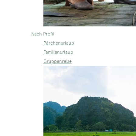
Nach Profil
Pärchenurlaub
Familienurlaub
Gruppenreise