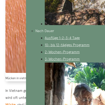
Nach Dauer
Ausflüge 1-2-3-4 Tage
10- bis 12-tägiges Programm
2-Wochen-Programm
3-Wochen-Programm
Mücken in vietnam
In Vietnam gehören Mücken zum Alltag, aber ihre Gefahr
wird oft unterschätzt. Einige Arten, wie die Anopheles-
Mücke
, sind Überträger von Malaria. Andere übertragen