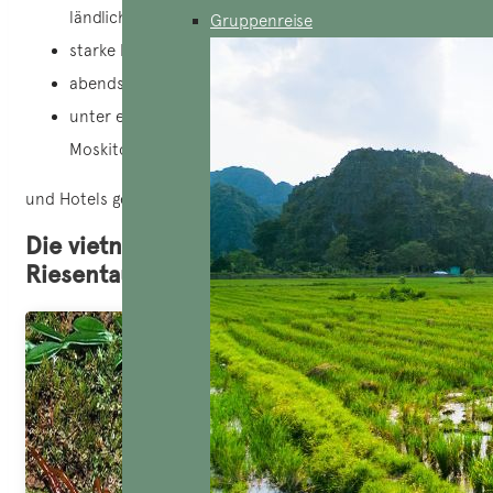
ländlichen Gebieten planen;
Gruppenreise
starke Repellentien verwenden;
abends bedeckende Kleidung tragen ;
unter einem mit Insektiziden imprägnierten
Moskitonetz schlafen ;
und Hotels gegenüber Campingplätzen bevorzugen.
Die vietnamesischen
Riesentausendfüßler