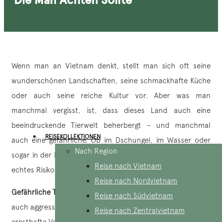
Wenn man an Vietnam denkt, stellt man sich oft seine
wunderschönen Landschaften, seine schmackhafte Küche
oder auch seine reiche Kultur vor. Aber was man
manchmal vergisst, ist, dass dieses Land auch eine
beeindruckende Tierwelt beherbergt – und manchmal
REISEKOLLEKTIONEN
auch eine gefährliche. Ob im Dschungel, im Wasser oder
Nach Region
sogar in der Nähe von Häusern – manche Tiere können ein
Reise nach Vietnam
echtes Risiko darstellen.
Reise nach Nordvietnam
Gefährliche Tiere in Vietnam
umfassen sowohl giftige als
Reise nach Südvietnam
auch aggressive oder unberechenbare Arten, die
Reise nach Zentralvietnam
ernsthafte Verletzungen verursachen können. Sich im