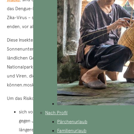
das Dengue-Fieber, die Japanische Enzephalitis oder das
Zika-Virus – schwere Krankheiten, die manchmal tödlich
enden, vor allem, wenn keine schnelle Behandlung erfolgt.
Diese Insekten vermehren sich vor allem bei
Sonnenuntergang, während der Regenzeit und in
ländlichen Gebieten, Sümpfen oder Wäldern wie
Nationalparks. Sie sind auch Träger zahlreicher Parasiten
und Viren, die die Gesundheit ernsthaft beeinträchtigen
können.moskitos in vietnam
Um das Risiko zu begrenzen, wird empfohlen, dass Sie :
sich vor der Abreise
impfen
zu lassen, insbesondere
Nach Profil
gegen Japanische Enzephalitis, wenn Sie einen
Pärchenurlaub
längeren Aufenthalt oder einen Aufenthalt in
Familienurlaub