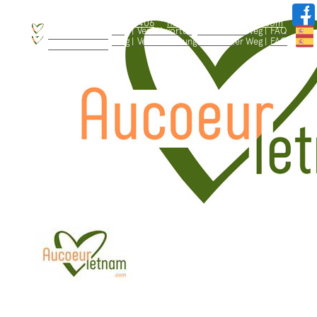
WhatsApp: +84.909.426.406
hallo@aucoeurvietnam.com
WhatsApp: +84.909.426.406
hallo@aucoeurvietnam.com
Blog |
Verantwortungsbewusster Weg |
FAQ
Wer sind wir ? |
Blog |
Verantwortungsbewusster Weg |
FAQ
Wer sind wir ? |