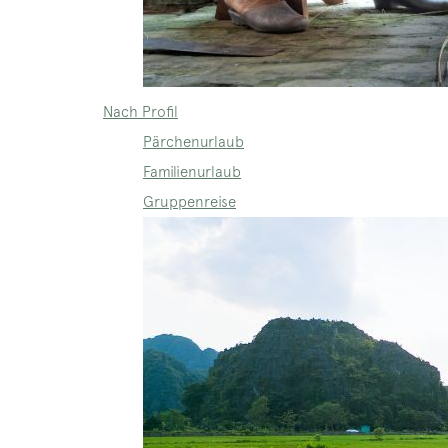
Nach Profil
Pärchenurlaub
Familienurlaub
Gruppenreise