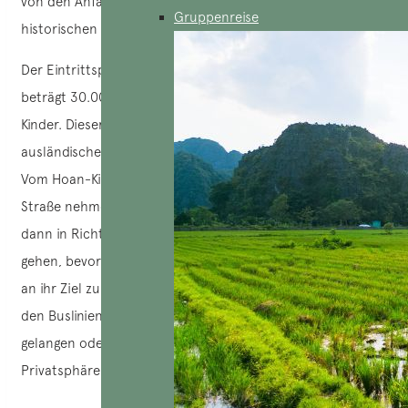
von den Anfängen der Nguyen-Dynastie, einer prägenden
Gruppenreise
historischen Periode Vietnams.
Der Eintrittspreis für den Besuch des Literaturtempels
beträgt 30.000 VND für Erwachsene und 10.000 VND für
Kinder. Dieser Preis gilt sowohl für inländische als auch für
ausländische Besucher.
Vom Hoan-Kiem-See aus können Reisende die Le Thai To-
Straße nehmen, rechts in die Trang Thi-Straße abbiegen,
dann in Richtung Cua Nam- und Nguyen Khuyen-Straße
gehen, bevor sie links in die Van Mieu-Straße abbiegen, um
an ihr Ziel zu gelangen. Sie haben auch die Möglichkeit, mit
den Buslinien 02, 23, 38, 25 oder 41 zum Van Mieu zu
gelangen oder sich für ein Taxi zu entscheiden, wenn Sie
Privatsphäre und Komfort bevorzugen.