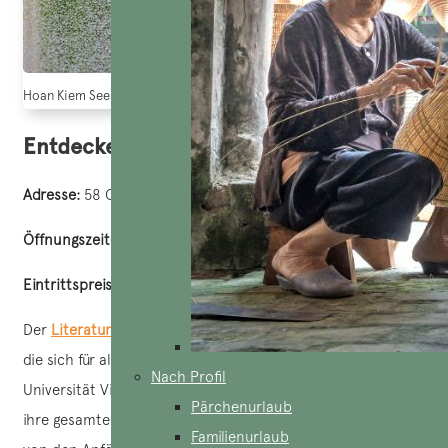
Hoan Kiem See in Hanoi (Quelle: Cong Luan)
Entdecken Sie den Tempel der Literatur
Adresse:
58 Quoc Tu Giam, Dong Da, Hanoi
Öffnungszeiten:
von 8 Uhr morgens bis 16 Uhr nachmittags
Eintrittspreis
: 30.000 VND
Der
Literaturtempel
ist ein ideales Reiseziel für Reisende,
die sich für alte Architektur begeistern. Diese erste
Nach Profil
Universität Vietnams wurde 1070 gegründet und bewahrt
Pärchenurlaub
ihre gesamte Architektur aus der damaligen Zeit. Sie zeugt
Familienurlaub