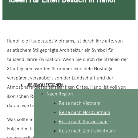
Hanoi, die Hauptstadt Vietnams, ist durch ihre alte, von
asiatischem Stil geprägte Architektur ein Symbol für
tausend Jahre Zivilisation. Wenn Sie durch die Straßen der
Stadt gehen, werden Sie immer eine tiefe Nostalgie
verspüren, verzaubert von der Landschaft und der
REISEKOLLEKTIONEN
Atmosphäre dieses einzigartigen Ortes. Hanoi ist voll von
Nach Region
ikonischen Reisezielen und hat einzigartige Werte, die nur
Reise nach Vietnam
darauf warten, entdeckt zu werden.
Reise nach Nordvietnam
Was sollte man also bei einem Besuch in Hanoi tun? Im
Reise nach Südvietnam
Folgenden finden Sie unsere Vorschläge, die Ihnen ein
Reise nach Zentralvietnam
unvergessliches Erlebnis garantieren.