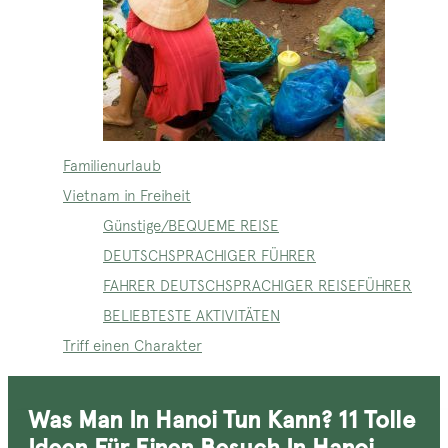
Familienurlaub
Vietnam in Freiheit
Günstige/BEQUEME REISE
DEUTSCHSPRACHIGER FÜHRER
FAHRER DEUTSCHSPRACHIGER REISEFÜHRER
BELIEBTESTE AKTIVITÄTEN
Triff einen Charakter
Was Man In Hanoi Tun Kann? 11 Tolle
Ideen Für Einen Besuch In Hanoi