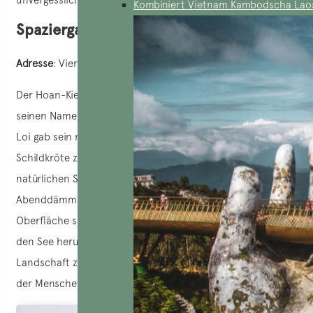
Kombiniert Vietnam Kambodscha Lao
Spaziergang um den Hoan-Kiem-See
Adresse
: Viertel Hang Trong, Bezirk Hoan Kiem, Hanoi
Der Hoan-Kiem-See, auch bekannt als Guom-See, hat
seinen Namen von einer faszinierenden Legende: König Le
Loi gab sein magisches Schwert an eine göttliche
Schildkröte zurück. Der See zieht aufgrund seiner
natürlichen Schönheit viele Touristen an. In der
Abenddämmerung, wenn sich die Sonne auf seiner
Oberfläche spiegelt, ist dies der perfekte Zeitpunkt, um um
den See herum zu spazieren und die wunderschöne
Landschaft zu bewundern, während Sie die reiche Kultur
der Menschen in Hanoi kennenlernen.