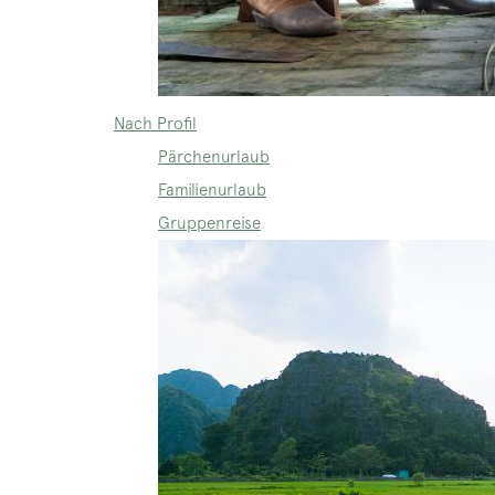
Nach Profil
Pärchenurlaub
Familienurlaub
Gruppenreise