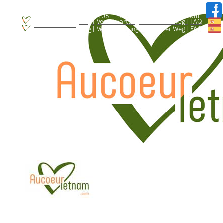
WhatsApp: +84.909.426.406
hallo@aucoeurvietnam.com
WhatsApp: +84.909.426.406
hallo@aucoeurvietnam.com
Blog |
Verantwortungsbewusster Weg |
FAQ
Wer sind wir ? |
Blog |
Verantwortungsbewusster Weg |
FAQ
Wer sind wir ? |