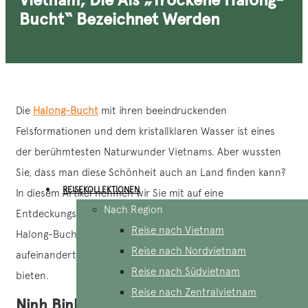
Bucht“ Bezeichnet Werden
Die
Halong-Bucht
mit ihren beeindruckenden
Felsformationen und dem kristallklaren Wasser ist eines
der berühmtesten Naturwunder Vietnams. Aber wussten
Sie, dass man diese Schönheit auch an Land finden kann?
REISEKOLLEKTIONEN
In diesem Artikel nehmen wir Sie mit auf eine
Nach Region
Entdeckungsreise zu den fünf spektakulärsten „Trockene
Reise nach Vietnam
Halong-Bucht“ – Orte, an denen Natur und Gelassenheit
Reise nach Nordvietnam
aufeinandertreffen und ein unvergessliches Erlebnis
Reise nach Südvietnam
bieten.
Reise nach Zentralvietnam
Ninh Binh – Vietnams erste Anregung