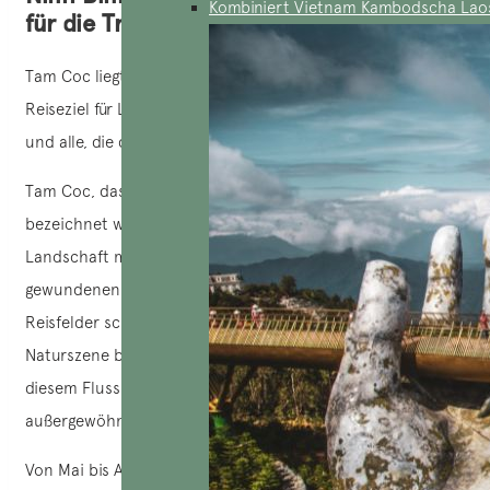
Kombiniert Vietnam Kambodscha Lao
für die Trockene Halong-Bucht
Tam Coc liegt in der Provinz Ninh Binh und ist ein perfektes
Reiseziel für Liebhaber majestätischer Naturlandschaften
und alle, die das authentische Vietnam erkunden möchten.
Tam Coc, das auch als „Trockene Halong-Bucht“
bezeichnet wird, zeichnet sich durch seine romantische
Landschaft mit imposanten Karstbergen und dem
gewundenen Fluss Ngo Dong aus, der sich durch grüne
Reisfelder schlängelt und eine friedliche und fesselnde
Naturszene bildet. Sie können sich für eine Bootstour auf
diesem Fluss oder in Trang An entscheiden, um diese
außergewöhnlich schöne Landschaft zu bewundern.
Von Mai bis August ist Tam Coc besonders spektakulär,