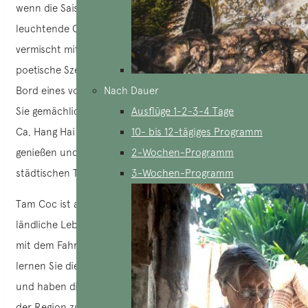
wenn die Saison der goldenen Reisfelder beginnt. Das
leuchtende Gelb der Reisfelder entlang des Flusses,
vermischt mit den Grüntönen der Berge, schafft eine
poetische Szenerie, die an ein altes Gemälde erinnert. An
Bord eines von Einheimischen geführten Bootes schippern
Nach Dauer
Sie gemächlich durch die geheimnisvollen Höhlen von Hang
Ausflüge 1-2-3-4 Tage
Ca, Hang Hai und Hang Ba, um die natürliche Schönheit zu
10- bis 12-tägiges Programm
genießen und die beruhigende Ruhe fernab des
2-Wochen-Programm
städtischen Trubels zu genießen.
3-Wochen-Programm
Tam Coc ist auch der ideale Ort, um in die Kultur und die
ländliche Lebensweise Vietnams einzutauchen. Wenn Sie
mit dem Fahrrad durch die Dörfer am Flussufer fahren,
lernen Sie die Einfachheit des örtlichen Lebens kennen
und haben die Gelegenheit, die kulinarischen Spezialitäten
der Region zu probieren. Die Freundlichkeit und das