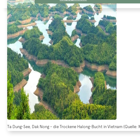
Ta Dung-See, Dak Nong – die Trockene Halong-Bucht in Vietnam (Quelle: 