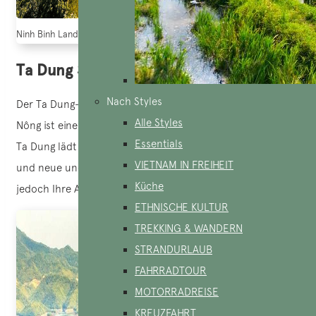
Ninh Binh Land Halong Bucht
Ta Dung See, Dak Nong
Nach Styles
Der Ta Dung-See im Ta Dung-Naturschutzgebiet in Đắk
Alle Styles
Nông ist einer der schönsten Seen Vietnams. Ein Besuch in
Essentials
Ta Dung lädt Sie dazu ein, Ihre Komfortzone zu verlassen
VIETNAM IN FREIHEIT
und neue und wenig besuchte Reiseziele zu entdecken, die
Küche
jedoch Ihre Aufmerksamkeit verdienen.
ETHNISCHE KULTUR
TREKKING & WANDERN
STRANDURLAUB
FAHRRADTOUR
MOTORRADREISE
KREUZFAHRT