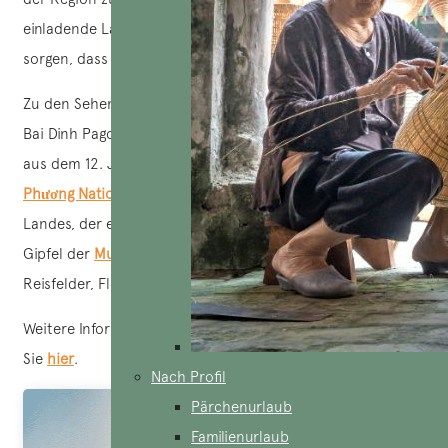
einladende Lächeln der Einheimischen werden dafür
sorgen, dass Sie sich wie zu Hause fühlen.
Zu den Sehenswürdigkeiten in der Umgebung gehören die
Bai Dinh Pagode, Vietnams größter buddhistischer Komplex
aus dem 12. Jahrhundert, die
Bich Dong Pagode
, der
Cuc
Phương Nationalpark
– der älteste Nationalpark des
Landes, der eine vielfältige Tierwelt beherbergt, und der
Gipfel der
Mua-Höhle
mit einem Panoramablick auf die
Reisfelder, Flüsse und Karstberge der Umgebung.
Weitere Informationen zu Aktivitäten in Ninh Binh finden
Sie
hier
.
Nach Profil
Pärchenurlaub
Familienurlaub