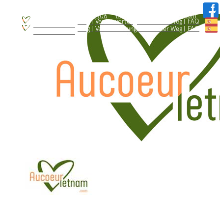
WhatsApp: +84.909.426.406
hallo@aucoeurvietnam.com
WhatsApp: +84.909.426.406
hallo@aucoeurvietnam.com
Blog |
Verantwortungsbewusster Weg |
FAQ
Wer sind wir ? |
Blog |
Verantwortungsbewusster Weg |
FAQ
Wer sind wir ? |