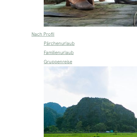
Nach Profil
Pärchenurlaub
Familienurlaub
Gruppenreise