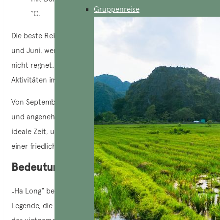
Gruppenreise
°C.
Die beste Reisezeit für die Ha Long Bay ist zwischen April
und Juni, wenn das Wetter warm und sonnig ist und es
nicht regnet. Diese Zeit ist ideal für Kreuzfahrten und
Aktivitäten im Freien.
Von September bis November ist das Klima ebenfalls mild
und angenehm, mit kühleren Temperaturen. Dies ist eine
ideale Zeit, um sich zu entspannen und die Landschaft in
einer friedlichen Atmosphäre zu genießen.
Bedeutung des Namens „Ha Long“
„Ha Long“ bedeutet ‚der Abstieg des Drachen‘. Laut der
Legende, die mit der Kultur der „Drachen- und Feensöhne“