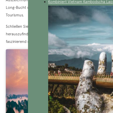
Kombiniert Vietnam Kambodscha Lao
Long-Bucht und ein Stolz für den vietnamesischen
Tourismus.
Schließen Sie sich
AucoeurVietnam
an, um
herauszufinden, was diesen Ort für so viele Reisende so
faszinierend macht!