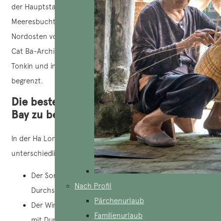
der Hauptstadt Hanoi entfernt. Es ist eine kleine
Meeresbucht, die Teil des Golfs von Tonkin ist. Sie wird im
Nordosten von der Bai Tu Long-Bucht, im Südwesten vom
Cat Ba-Archipel, im Süden und Südosten vom Golf von
Tonkin und im Westen und Nordwesten vom Festland
begrenzt.
Die beste Jahreszeit, um die Ha Long
Bay zu besuchen
In der Ha Long Bay mit ihrem tropischen Klima gibt es zwei
unterschiedliche Jahreszeiten:
Der Sommer (Juni bis August): heiß und feucht mit
Nach Profil
Durchschnittstemperaturen zwischen 27 und 29 °C.
Pärchenurlaub
Der Winter (Dezember bis Februar): trocken und kühl
Familienurlaub
mit Durchschnittstemperaturen zwischen 16 und 18