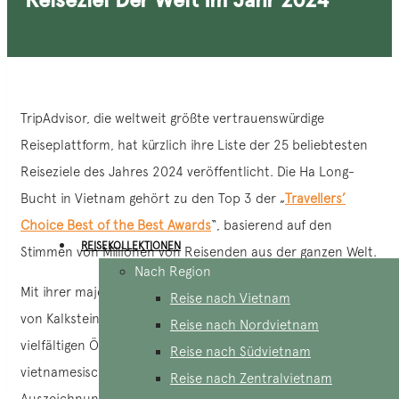
TripAdvisor, die weltweit größte vertrauenswürdige
Reiseplattform, hat kürzlich ihre Liste der 25 beliebtesten
Reiseziele des Jahres 2024 veröffentlicht. Die Ha Long-
Bucht in Vietnam gehört zu den Top 3 der „
Travellers’
Choice Best of the Best Awards
“, basierend auf den
REISEKOLLEKTIONEN
Stimmen von Millionen von Reisenden aus der ganzen Welt.
Nach Region
Mit ihrer majestätischen Naturlandschaft aus Tausenden
Reise nach Vietnam
von Kalksteinbergen, geheimnisvollen Höhlen und einem
Reise nach Nordvietnam
vielfältigen Ökosystem zieht die Ha Long Bay immer wieder
Reise nach Südvietnam
vietnamesische und ausländische Touristen an. Diese
Reise nach Zentralvietnam
Auszeichnung ist ein Beweis für die Attraktivität der Ha