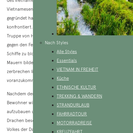
des vietnamesischen Volkes verbunden ist, wurden die
Vietnamesen vor langer Zeit, als sie gerade ihr Land
gegründet hatten, mit ausländischen Invasoren
konfrontiert. Die Drachenmutter führte daraufhin eine
Truppe von Himmelsdrachen an, um dem Volk im Kampf
Nach Styles
gegen den Feind zu helfen. Sie spuckten Feuer, um die
Alle Styles
Schiffe zu blockieren, und spuckten Jadeperlen aus, die
Essentials
Mauern bildeten, die den Feinden den Weg versperrten, sie
VIETNAM IN FREIHEIT
zerbrechen ließen und sie daran hinderten, weiter
Küche
voranzukommen.
ETHNISCHE KULTUR
Nachdem der Frieden wiederhergestellt war, begannen die
TREKKING & WANDERN
Bewohner wieder hart zu arbeiten, um die Dörfer wieder
STRANDURLAUB
aufzubauen und ihre Einheit zu bewahren. Auch die
FAHRRADTOUR
Drachen beschlossen zu bleiben, um den Frieden des
MOTORRADREISE
Volkes der Dai Viet für immer zu schützen. Der Ort, an dem
KREUZFAHRT