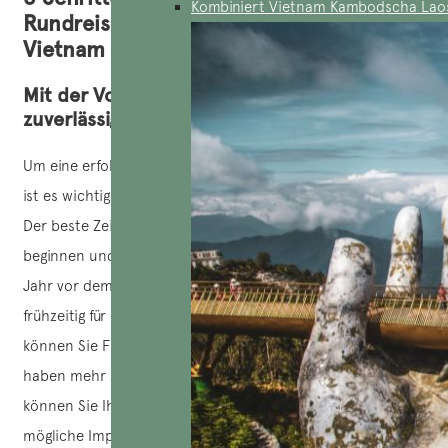
Kombiniert Vietnam Kambodscha Lao
Rundreise mit einem Reisebüro in
Vietnam
Mit der Vorausplanung beginnen und eine
zuverlässige lokale Agentur auswählen
Um eine erfolgreiche Reise nach Vietnam zu unternehmen,
ist es wichtig, sich frühzeitig um die Planung zu kümmern.
Der beste Zeitpunkt, um mit der Kontaktaufnahme zu
beginnen und sich beraten zu lassen, ist 6 Monate bis 1
Jahr vor dem geplanten Abreisedatum. Wenn Sie sich
frühzeitig für das Programm und die Agentur entscheiden,
können Sie Flugtickets zu günstigeren Preisen buchen und
haben mehr Zeit, um Ihren Zeitplan zu organisieren. So
können Sie Ihre Reise auch in Ruhe vorbereiten, z. B. auf
mögliche Impfungen, den Kauf Ihrer Ausrüstung und die