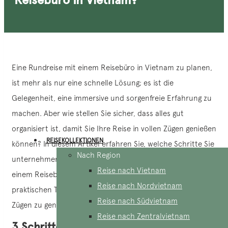
Eine Rundreise mit einem Reisebüro in Vietnam zu planen,
ist mehr als nur eine schnelle Lösung; es ist die
Gelegenheit, eine immersive und sorgenfreie Erfahrung zu
machen. Aber wie stellen Sie sicher, dass alles gut
organisiert ist, damit Sie Ihre Reise in vollen Zügen genießen
REISEKOLLEKTIONEN
können? In diesem Artikel erfahren Sie, welche Schritte Sie
Nach Region
unternehmen müssen, um eine reibungslose Reise mit
Reise nach Vietnam
einem Reisebüro in Vietnam zu organisieren, und welche
Reise nach Nordvietnam
praktischen Tipps Ihnen dabei helfen, Ihr Leben in vollen
Reise nach Südvietnam
Zügen zu genießen.
Reise nach Zentralvietnam
3 Schritte zu einer erfolgreichen