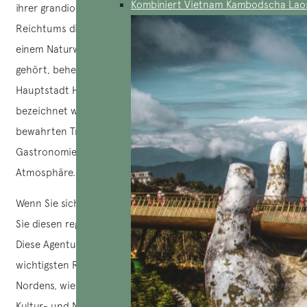
Kombiniert Vietnam Kambodscha Lao
ihrer grandiosen Naturlandschaften und ihres kulturellen
Reichtums die beliebteste. Neben der Halong-Bucht,
einem Naturwunder, das zum
UNESCO
-Weltkulturerbe
gehört, beherbergt der Norden auch die tausendjährige
Hauptstadt Hanoi, die oft als „Vietnam en miniature“
bezeichnet wird. Mit seinem authentischen Charme, seinen
bewahrten Traditionen und seiner einzigartigen
Gastronomie besticht Hanoi durch seine zeitlose
Atmosphäre.
Wenn Sie sich an ein Reisebüro in Hanoi wenden, können
Sie diesen regionalen Reichtum in vollen Zügen genießen.
Diese Agenturen verfügen über umfassende Kenntnisse der
wichtigsten Reiseziele sowie der versteckten Juwelen des
Nordens, wie Sapa,
Ha Giang
oder
Mu Cang Chai
, die wahre
Kultur- und Naturschätze sind. Dank ihrer Nähe und ihrer