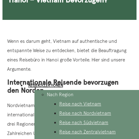
Wenn es darum geht, Vietnam auf authentische und
entspannte Weise zu entdecken, bietet die Beauftragung
eines Reisebüro in Hanoi große Vorteile. Hier sind unsere
Argumente.
Internationale Reisende bevorzugen
REISEKOLLEKTIONEN
den Norden
Nach Region
Reise nach Vietnam
Nordvietnam wird häufig bevorzugt, insbesondere von
Reise nach Nordvietnam
internationalen Reisenden, wenn es um die Wahl einer der
Reise nach Südvietnam
drei Regionen geht, die in Vietnam erkundet werden sollen.
Reise nach Zentralvietnam
Zahlreichen Umfragen zufolge ist diese Region aufgrund