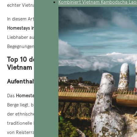
Kombiniert Vietnam Kambodscha Lao
echter Vietnamese zu leben.
In diesem Artikel verraten wir Ihnen die
10 besten
Homestays in Vietnam
. Einzigartige Erlebnisse, die
Liebhaber authentischer Reisen und unvergesslicher
Begegnungen begeistern werden.
Top 10 der besten Homestays in
Vietnam
Aufenthalt bei den Dzay in Ta Van, Sapa
Das
Homestay der Dzay in Ta Van
, das im Herzen der Sapa-
Berge liegt, bietet ein einzigartiges Eintauchen in die Kultur
der ethnischen Minderheiten im Nordvietnams. Dieses
traditionelle Holzhaus, das auf einer Anhöhe thront und
von Reisterrassen umgeben ist, spiegelt die typische