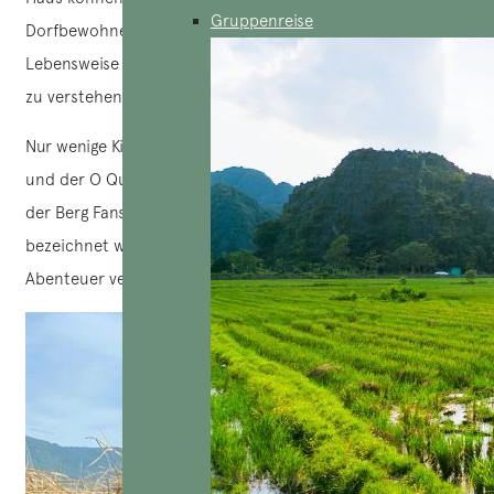
Gruppenreise
Dorfbewohnern austauschen, eine Gelegenheit, ihre
Lebensweise und ihre althergebrachten Traditionen besser
zu verstehen.
Nur wenige Kilometer entfernt bieten der Silberwasserfall
und der O Quy Ho-Pass spektakuläre Panoramen, während
der Berg Fansipan, der auch als „Dach Indochinas“
bezeichnet wird, Wanderern ein unvergessliches
Abenteuer verspricht.