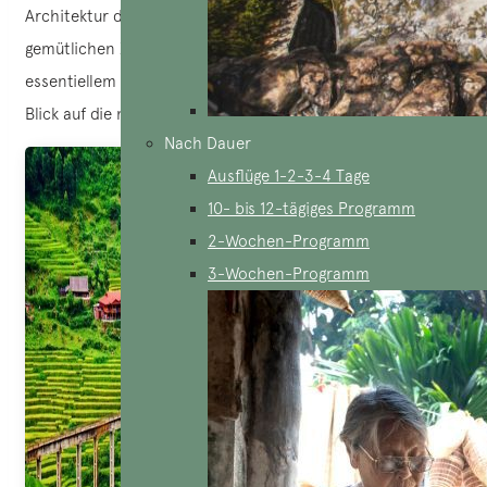
Architektur der Dzay wider. Die einfachen, aber
gemütlichen Zimmer vereinen rustikalen Charme mit
essentiellem Komfort und bieten einen atemberaubenden
Blick auf die neblige Landschaft des Mường Hoa Tals.
Nach Dauer
Ausflüge 1-2-3-4 Tage
10- bis 12-tägiges Programm
2-Wochen-Programm
3-Wochen-Programm