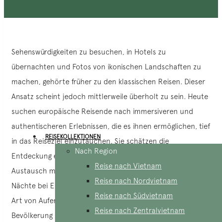
Sehenswürdigkeiten zu besuchen, in Hotels zu
übernachten und Fotos von ikonischen Landschaften zu
machen, gehörte früher zu den klassischen Reisen. Dieser
Ansatz scheint jedoch mittlerweile überholt zu sein. Heute
suchen europäische Reisende nach immersiveren und
authentischeren Erlebnissen, die es ihnen ermöglichen, tief
REISEKOLLEKTIONEN
in das Reiseziel einzutauchen. Sie schätzen die
Nach Region
Entdeckung einzigartiger kultureller Aspekte, den
Reise nach Vietnam
Austausch mit Einheimischen und die Möglichkeit, einige
Reise nach Nordvietnam
Nächte bei Einheimischen in Vietnam zu verbringen. Diese
Reise nach Südvietnam
Art von Aufenthalt bietet ihnen die Nähe zur lokalen
Reise nach Zentralvietnam
Bevölkerung und die Chance, für ein paar Tage wie ein