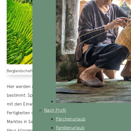
Berglandschaft in Nordvietnam
Hier werden die Tage von der Natur und dem Dorfleben
bestimmt: Spaziergänge durch die Reisfelder, Begegnungen
mit den Einwohnern, Entdeckung der handwerklichen
Nach Profil
Fertigkeiten oder auch ein Besuch des lebhaften lokalen
Pärchenurlaub
Marktes in Sapa. Bei einem Zwischenstopp in einem Dzay-
Familienurlaub
Haus können Sie sich bei einem duftenden Tee mit den