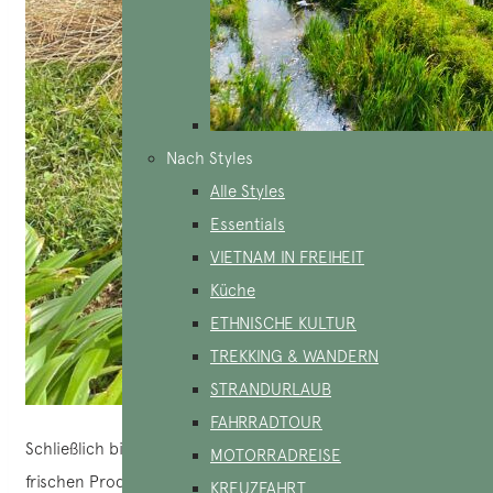
Nach Styles
Alle Styles
Essentials
VIETNAM IN FREIHEIT
Küche
ETHNISCHE KULTUR
TREKKING & WANDERN
STRANDURLAUB
FAHRRADTOUR
Schließlich bietet das Homestay Mahlzeiten an, die mit
MOTORRADREISE
frischen Produkten aus dem Dorf zubereitet werden:
KREUZFAHRT