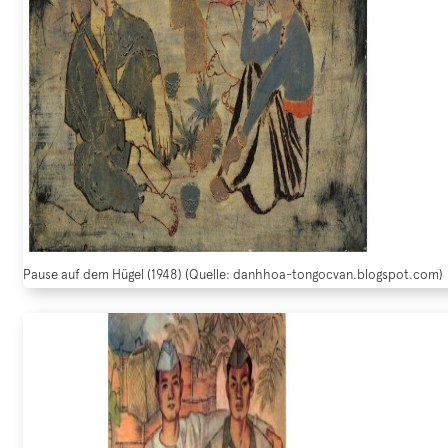
Pause auf dem Hügel (1948) (Quelle: danhhoa-tongocvan.blogspot.com)