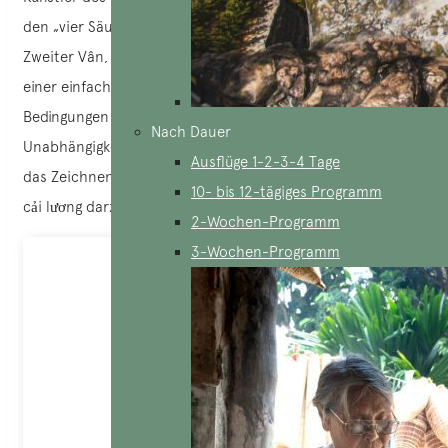
den „vier Säulen“ der vietnamesischen Malerei (Erster Trí,
Zweiter Vân, Dritter Lân, Vierter Cẩn). Er stammte aus
einer einfachen Familie und wuchs unter schwierigen
Bedingungen auf, was in ihm einen starken Willen zur
Nach Dauer
Unabhängigkeit formte. Schon früh zeigte er ein Talent für
Ausflüge 1-2-3-4 Tage
das Zeichnen und begann damit, Figuren aus dem Theater
10- bis 12-tägiges Programm
cải lương darzustellen.
2-Wochen-Programm
3-Wochen-Programm