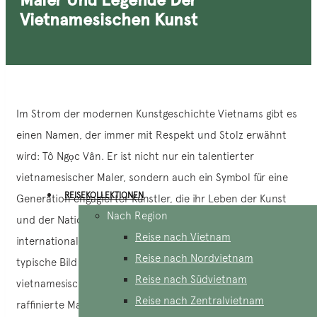
Vietnamesischen Kunst
Im Strom der modernen Kunstgeschichte Vietnams gibt es
einen Namen, der immer mit Respekt und Stolz erwähnt
wird: Tô Ngọc Vân. Er ist nicht nur ein talentierter
vietnamesischer Maler, sondern auch ein Symbol für eine
REISEKOLLEKTIONEN
Generation engagierter Künstler, die ihr Leben der Kunst
Nach Region
und der Nation gewidmet haben. In den Augen seiner
Reise nach Vietnam
internationalen Freunde verkörpert Tô Ngọc Vân das
Reise nach Nordvietnam
typische Bild des „vietnamesischen Malers“ – eines
Reise nach Südvietnam
vietnamesischen Künstlers, der den nationalen Geist, eine
Reise nach Zentralvietnam
raffinierte Maltechnik und eine tiefe kulturelle Vision