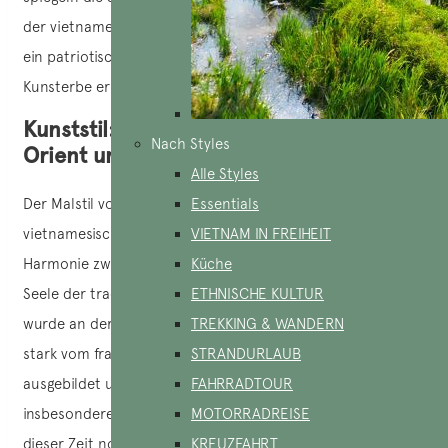
der vietnamesischen Kultur wider. Sie vermitteln außerdem
ein patriotisches Ideal und bereichern das nationale
Kunsterbe erheblich.
Kunststil: eine Verschmelzung von
Nach Styles
Orient und Okzident
Alle Styles
Der Malstil von Tô Ngọc Vân, einem bekannten
Essentials
vietnamesischen Maler, zeichnet sich durch eine subtile
VIETNAM IN FREIHEIT
Harmonie zwischen westlichen Kunsttechniken und der
Küche
Seele der traditionellen vietnamesischen Kunst aus. Er
ETHNISCHE KULTUR
wurde an der École des Beaux-Arts de l’Indochine – die
TREKKING & WANDERN
stark vom französischen Akademismus beeinflusst war –
STRANDURLAUB
ausgebildet und beherrschte die modernen Techniken,
FAHRRADTOUR
insbesondere die Ölmalerei, ein Medium, das in Vietnam zu
MOTORRADREISE
dieser Zeit noch nicht sehr verbreitet war.
KREUZFAHRT