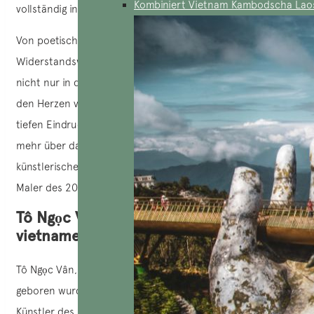
Kombiniert Vietnam Kambodscha Lao
vollständig in sich vereint.
Von poetisch geprägten Mädchenporträts bis hin zu
Widerstandswerken voller nationalem Mut hat Tô Ngọc Vân
nicht nur in der vietnamesischen Kunst, sondern auch in
den Herzen von Kunstliebhabern auf der ganzen Welt einen
tiefen Eindruck hinterlassen. Dieser Artikel lädt Sie ein,
mehr über das Leben, die Karriere und das immense
künstlerische Erbe eines der größten vietnamesischen
Maler des 20. Jahrhunderts zu erfahren.
Tô Ngọc Vân – ein außergewöhnlicher
vietnamesischer Maler
Tô Ngọc Vân, ein vietnamesischer Maler, der 1906 in Hanoi
geboren wurde, gilt als einer der bemerkenswertesten
Künstler des 20. Jahrhunderts in Vietnam. Er gehört zu