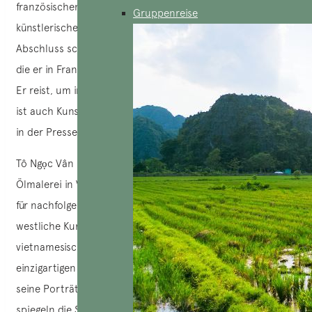
französischen Malers Victor Tardieu, wo sich sein
Gruppenreise
künstlerischer Stil zu formen begann. Nach seinem
Abschluss schuf Tô Ngọc Vân bemerkenswerte Werke, für
die er in Frankreich angesehene Auszeichnungen erhielt.
Er reist, um in Phnom Penh, Bangkok und Hue zu malen. Er
ist auch Kunstkritiker und veröffentlicht regelmäßig Artikel
in der Presse.
Tô Ngọc Vân ist nicht nur ein Pionier in der Entwicklung der
Ölmalerei in Vietnam, er ist auch eine wichtige Einflussfigur
für nachfolgende Künstlergenerationen. Er verstand es,
westliche Kunst harmonisch mit traditionellen
vietnamesischen Elementen zu verbinden und so einen
einzigartigen Stil zu kreieren. Seine Werke, insbesondere
seine Porträts junger Frauen und Szenen aus dem Alltag,
spiegeln die Schönheit des vietnamesischen Volkes und