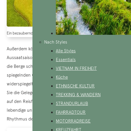
Ein bezaubernder Anblick (Quelle: 117 Imagery)
Nach Styles
Außerdem können Sie sie im Mai besuchen. Es beginnt die
Alle Styles
Aussaatsaison, wobei die Sommerregen ihr Wasser über
Essentials
die Berge schütten und die stufenförmigen Felder mit einer
VIETNAM IN FREIHEIT
spiegelnden Oberfläche füllen, die den Himmel
Küche
widerspiegelt. Wenn Sie durch die Region fahren, haben
ETHNISCHE KULTUR
Sie die Gelegenheit, das geschäftige Treiben der Arbeiter
TREKKING & WANDERN
auf den Reisfeldern mit eigenen Augen zu sehen – eine
STRANDURLAUB
lebendige und authentische Szene, die den täglichen
FAHRRADTOUR
Rhythmus des lokalen Lebens widerspiegelt.
MOTORRADREISE
KREUZFAHRT