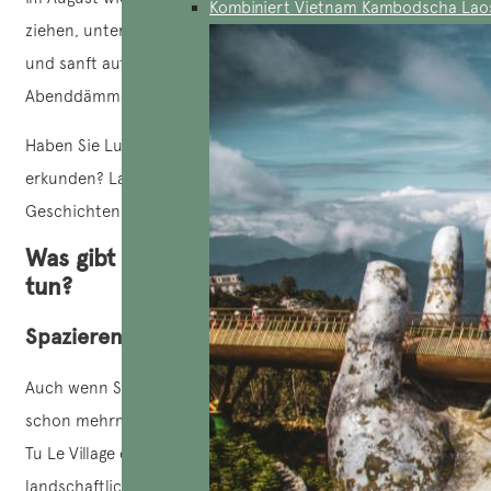
Kombiniert Vietnam Kambodscha Lao
ziehen, unterbrochen von malerischen Stelzenhäusern
und sanft aufsteigenden Rauchschwaden in der
Abenddämmerung.
Haben Sie Lust, dieses wunderschöne Reiseziel zu
erkunden? Lassen Sie sich von Tu Le die schönsten
Geschichten aus den Bergen erzählen!
Was gibt es in Tu Le zu sehen und zu
tun?
Spazieren durch Reisterrassen
Auch wenn Sie die
Reisterrassen im Nordwesten Vietnams
schon mehrmals bewundert haben, ist dieses Erlebnis in
Tu Le Village ein absolutes Muss. Sie sind ein wahres
landschaftliches Meisterwerk und nicht nur eine