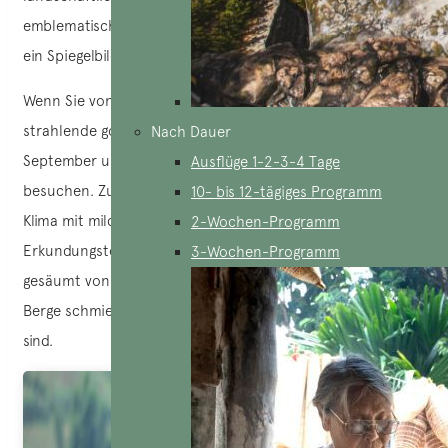
emblematische Besonderheit der Region, sondern auch
ein Spiegelbild der harten Arbeit der Einheimischen.
Wenn Sie von den Reisfeldern fasziniert sind, die eine
strahlende goldene Färbung annehmen, sind die Monate
Nach Dauer
September und Oktober die ideale Zeit, um sie zu
Ausflüge 1-2-3-4 Tage
besuchen. Zu dieser Jahreszeit herrscht ein angenehmes
10- bis 12-tägiges Programm
Klima mit milden Temperaturen, die sich perfekt für
2-Wochen-Programm
Erkundungstouren eignen. Die goldenen Reisfelder sind
3-Wochen-Programm
gesäumt von friedlichen Stelzenhäusern, die sich in die
Berge schmiegen und von einer üppigen Vegetation umhüllt
sind.