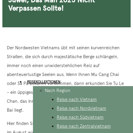
Verpassen Sollte!
Der Nordwesten Vietnams übt mit seinen kurvenreichen
Straßen, die sich durch majestätische Berge schlängeln,
immer noch einen unwiderstehlichen Reiz auf
abenteuerlustige Seelen aus. Wenn Ihnen Mu Cang Chai
REISEKOLLEKTIONEN
oder Sa Pa bekannt vorkommen, dann erkunden Sie Tu Le
Nach Region
– ein üppiges, fast 3.000 Hektar großes Tal im Bezirk Van
Reise nach Vietnam
Chan, das inmitten der grandiosen Landschaften von Yen
Reise nach Nordvietnam
Bai liegt.
Reise nach Südvietnam
Hier finden Sie eine Gelassenheit, in der sich die Reisfelder
Reise nach Zentralvietnam
im August wie goldene Bänder wellenförmig durch das Tal