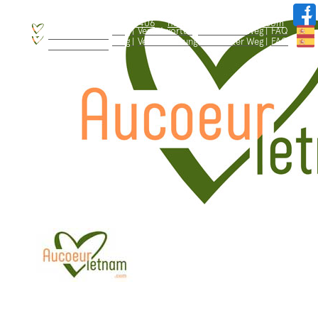
WhatsApp: +84.909.426.406
hallo@aucoeurvietnam.com
WhatsApp: +84.909.426.406
hallo@aucoeurvietnam.com
Blog |
Verantwortungsbewusster Weg |
FAQ
Wer sind wir ? |
Blog |
Verantwortungsbewusster Weg |
FAQ
Wer sind wir ? |