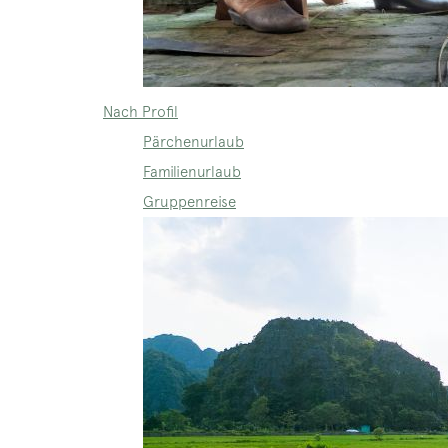
Nach Profil
Pärchenurlaub
Familienurlaub
Gruppenreise