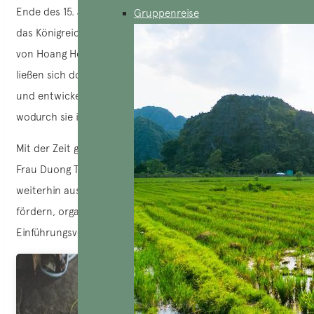
Ende des 15. Jahrhunderts, nachdem König Le Thanh Tong
Gruppenreise
das Königreich Champa erobert hatte, kamen Bewohner
von Hoang Hoa (heute Thanh Hoa) nach Cam Ne und
ließen sich dort nieder. Die Mattenweberei folgte ihnen
und entwickelte sich in dem neuen Land schnell weiter,
wodurch sie ihren eigenen Ruf begründete.
Mit der Zeit gab es nur noch eine einzige Familie, die von
Frau Duong Thi Thong, die dieses archaische Handwerk
weiterhin ausübte. Um diese Tradition zu bewahren und zu
fördern, organisiert Frau Thong für Besucher
Einführungsveranstaltungen in das Weben.