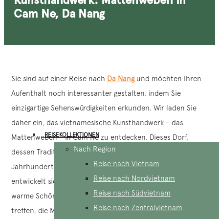
Cam Ne, Da Nang
Sie sind auf einer Reise nach
Da Nang
und möchten Ihren
Aufenthalt noch interessanter gestalten, indem Sie
einzigartige Sehenswürdigkeiten erkunden. Wir laden Sie
daher ein, das vietnamesische Kunsthandwerk – das
REISEKOLLEKTIONEN
Mattenweben – in Cam Ne zu entdecken. Dieses Dorf,
Nach Region
dessen Tradition des Mattenwebens mehr als fünf
Reise nach Vietnam
Jahrhunderte zurückreicht, bleibt bestehen und
Reise nach Nordvietnam
entwickelt sich weiter. Es bietet Ihnen eine einfache und
Reise nach Südvietnam
warme Schönheit und die Möglichkeit, Handwerker zu
Reise nach Zentralvietnam
treffen, die Matten herstellen. Kommen Sie und entdecken