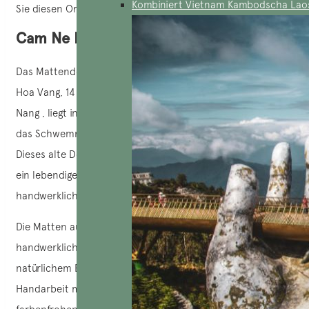
Kombiniert Vietnam Kambodscha Lao
Sie diesen Ort!
Cam Ne Mattendorf
Das Mattendorf Cam Ne in der Gemeinde Hoa Tien, Bezirk
Hoa Vang, 14 km südwestlich des Stadtzentrums von Da
Nang , liegt inmitten einer fruchtbaren Ebene, die durch
das Schwemmland des Flusses Cam Le entstanden ist.
Dieses alte Dorf stellt seit Jahrhunderten Matten her, die
ein lebendiges Zeugnis der Schönheit und des
handwerklichen Könnens Vietnams sind.
Die Matten aus Cam Ne sind für ihre Qualität und ihr
handwerkliches Können bekannt. Sie werden aus
natürlichem Binsengras, das vor Ort angebaut wird, in
Handarbeit mit verschiedenen traditionellen und