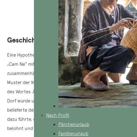
Geschichte des Mattendorfes Cam Ne
Eine Hypothese legt nahe, dass der Ursprung des Namens
„Cam Ne“ mit der Mattenweberei des Dorfes
zusammenhängt. „Cẩm“ würde sich auf die dekorativen
Muster der Matten beziehen, während ‚Nê‘ eine Variante
des Wortes ‚Nề‘ wäre, das die Textilien bezeichnet. Das
Dorf wurde unter der Nguyễn -Dynastie gegründet und
belieferte den kaiserlichen Hof mit seinen Produkten, was
Nach Profil
dazu führte, dass viele Handwerker von den Herrschern
Pärchenurlaub
belohnt und geehrt wurden.
Familienurlaub