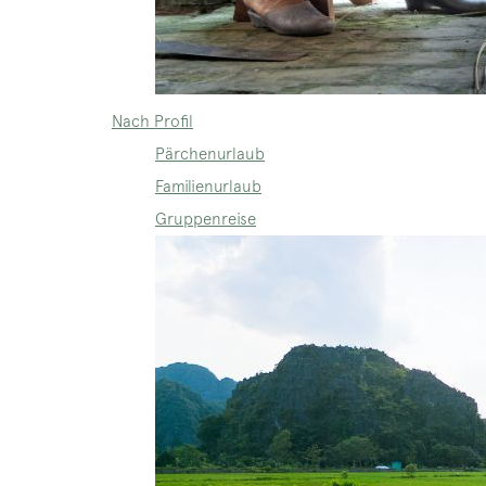
Nach Profil
Pärchenurlaub
Familienurlaub
Gruppenreise