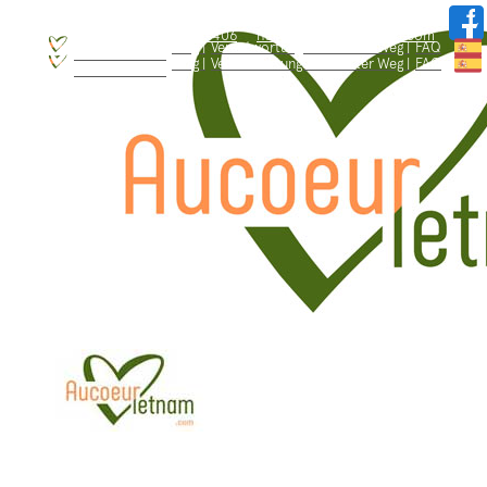
WhatsApp: +84.909.426.406
hallo@aucoeurvietnam.com
WhatsApp: +84.909.426.406
hallo@aucoeurvietnam.com
Blog |
Verantwortungsbewusster Weg |
FAQ
Wer sind wir ? |
Blog |
Verantwortungsbewusster Weg |
FAQ
Wer sind wir ? |