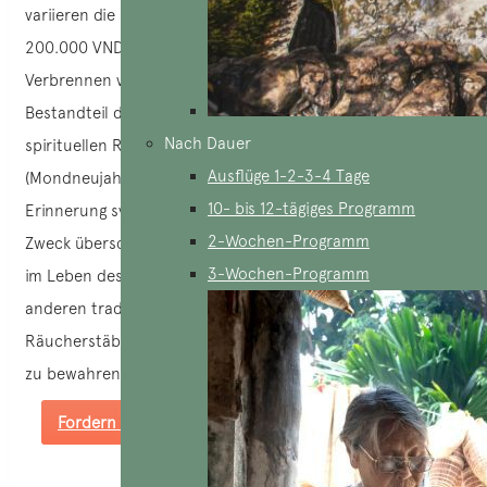
variieren die Preise leicht und liegen zwischen 80.000 und
200.000 VND/Lot, je nach Größe, Aroma und Zutaten. Das
Verbrennen von Räucherstäbchen ist ein fester
Bestandteil der vietnamesischen Tradition, die bei
Nach Dauer
spirituellen Ritualen, insbesondere während des Tet
Ausflüge 1-2-3-4 Tage
(Mondneujahrsfest), beobachtet wird und Respekt und
10- bis 12-tägiges Programm
Erinnerung symbolisiert. Räucherstäbchen haben ihren
2-Wochen-Programm
Zweck überschritten und sind zu einem spirituellen Symbol
3-Wochen-Programm
im Leben des vietnamesischen Volkes geworden. Neben
anderen traditionellen Bräuchen trägt das Abbrennen von
Räucherstäbchen dazu bei, das vietnamesische Kulturerbe
zu bewahren und zu ehren.
Fordern Sie ein maßgeschneidertes Angebot an