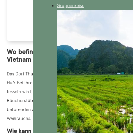
Gruppenreise
Vietnamesische Räucherstäbchen mit b
Wo befindet sich das Weihrauchdorf
Vietnam – Thuy Xuan?
Das Dorf Thuy Xuan liegt etwa 7 km südwestlich der Stadt
Hué. Bei Ihrer Ankunft im Dorf ist das erste Bild, das Sie
fesseln wird, das der blühenden Sträuße von
Räucherstäbchen in vibrierenden Farben, begleitet vom
betörenden Aroma des in der Luft schwebenden
Weihrauchs.
Wie kann man darauf zugreifen?