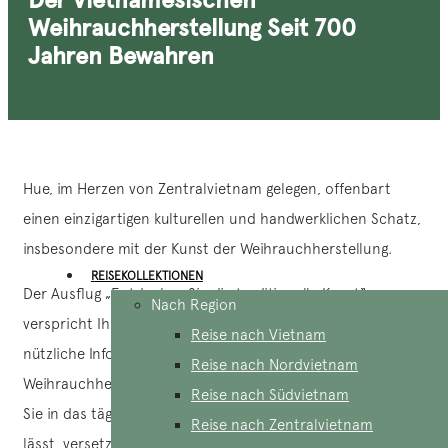
Weihrauchherstellung Seit 700
Jahren Bewahren
Hue, im Herzen von Zentralvietnam gelegen, offenbart
einen einzigartigen kulturellen und handwerklichen Schatz,
insbesondere mit der Kunst der Weihrauchherstellung.
REISEKOLLEKTIONEN
Der Ausflug „Entdecken Sie die traditionelle Kunst“
Nach Region
verspricht Ihnen dieses Mal besondere Emotionen und
Reise nach Vietnam
nützliche Informationen über das Handwerk der
Reise nach Nordvietnam
Weihrauchherstellung in Hue – Thuy Xuan Dorf. Indem sie
Reise nach Südvietnam
Sie in das tägliche Leben der Einheimischen eintauchen
Reise nach Zentralvietnam
lässt, versetzt sie Sie in das Herz der kulturellen und