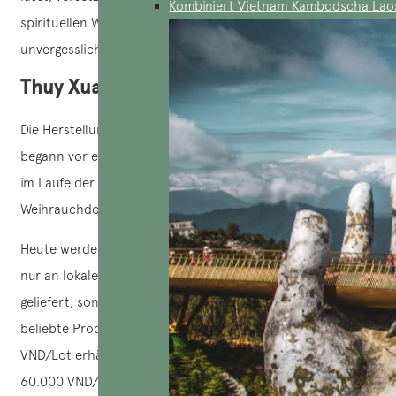
Kombiniert Vietnam Kambodscha Lao
spirituellen Werte der Vietnamesen und schafft so ein
unvergessliches Erlebnis.
Thuy Xuan-Weihrauchdorf in Hue
Die Herstellung von Räucherstäbchen im Dorf Thuy Xuan
begann vor etwa 700 Jahren. Durch viele Veränderungen
im Laufe der Zeit gegangen, bewahrt dieses vietnamesische
Weihrauchdorf weiterhin das traditionelle Handwerk.
Heute werden die Räucherstäbchen in Thuy Xuan nicht
nur an lokale Kunden und die benachbarten Provinzen
geliefert, sondern auch in viele Regionen exportiert. Einige
beliebte Produkte wie Zimtweihrauch sind für etwa 40.000
VND/Lot erhältlich, während Agarwood-Knospen bei
60.000 VND/Kiste beginnen. Bei Räucherstäbchen allein