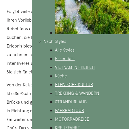
Es gibt viele verschiedene Möglichkeiten, sodass Sie nach
Ihren Vorlieben auswählen können. Sie können bei
Reisebüros eine geführte Tour mit einem Privatwagen
buchen, die Ihnen ein unabhängiges und bequemes
Nach Styles
Erlebnis bietet. Oder Sie haben die Möglichkeit, einen Bus
Alle Styles
zu nehmen, um Kosten zu sparen. Für ein noch immer
Essentials
intensiveres und kulturell reichhaltigeres Erlebnis können
VIETNAM IN FREIHEIT
Sie sich für eine Fahrt mit dem Motorrad entscheiden.
Küche
ETHNISCHE KULTUR
Von der Kaiserstadt aus folgen Sie der Route durch die
TREKKING & WANDERN
Straße Đoàn Thị Điểm. Überqueren Sie die Phú-Xuân-
STRANDURLAUB
Brücke und gehen Sie weiter auf der Straße Điện Biên Phủ
FAHRRADTOUR
in Richtung der Straße Ngô Cát. Fahren Sie etwa 2,5 bis 3
MOTORRADREISE
km weiter und Sie erreichen die Straße Huyền Trân Công
KREUZFAHRT
Chúa. Das vietnamesische Weihrauchdorf Thuy Xuan in Huế