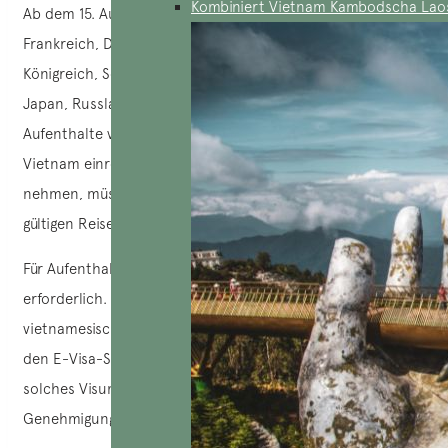
Kombiniert Vietnam Kambodscha Lao
Ab dem 15. August 2023 können Reisende aus Ländern wie
Frankreich, Deutschland, Italien, dem Vereinigten
Königreich, Schweden, Dänemark, Finnland, Norwegen,
Japan, Russland, Südkorea und Weißrussland für
Aufenthalte von weniger als 45 Tagen ohne Visum nach
Vietnam einreisen. Um diese Befreiung in Anspruch zu
nehmen, müssen Sie bei der Einreise lediglich einen
gültigen Reisepass vorlegen.
Für Aufenthalte von mehr als 45 Tagen ist jedoch ein Visum
erforderlich. Es kann durch Beantragung bei der
vietnamesischen Botschaft in Ihrem Land oder online über
den E-Visa-Service beantragt werden. Die Kosten für ein
solches Visum betragen 25 US-Dollar und die
Genehmigung dauert in der Regel 3 bis 5 Werktage.