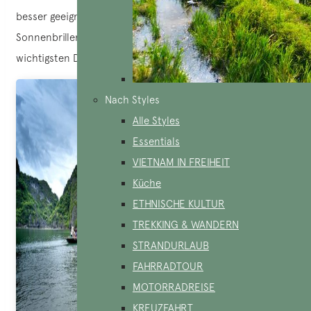
besser geeignet. Vergessen Sie nicht, Accessoires wie Hüte,
Sonnenbrillen und Sonnencreme auf Ihre Liste der
wichtigsten Dinge zu setzen.
Nach Styles
Alle Styles
Essentials
VIETNAM IN FREIHEIT
Küche
ETHNISCHE KULTUR
TREKKING & WANDERN
STRANDURLAUB
FAHRRADTOUR
MOTORRADREISE
KREUZFAHRT