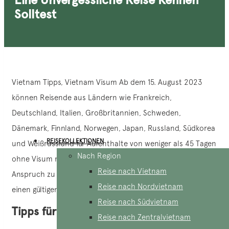
Solltest
Vietnam Tipps, Vietnam Visum Ab dem 15. August 2023
können Reisende aus Ländern wie Frankreich,
Deutschland, Italien, Großbritannien, Schweden,
Dänemark, Finnland, Norwegen, Japan, Russland, Südkorea
REISEKOLLEKTIONEN
und Weißrussland für Aufenthalte von weniger als 45 Tagen
Nach Region
ohne Visum nach Vietnam einreisen. Um diese Befreiung in
Reise nach Vietnam
Anspruch zu nehmen, müssen Sie bei der Einreise lediglich
Reise nach Nordvietnam
einen gültigen Reisepass vorlegen.
Reise nach Südvietnam
Tipps für Vietnam, Visum für Vietnam
Reise nach Zentralvietnam