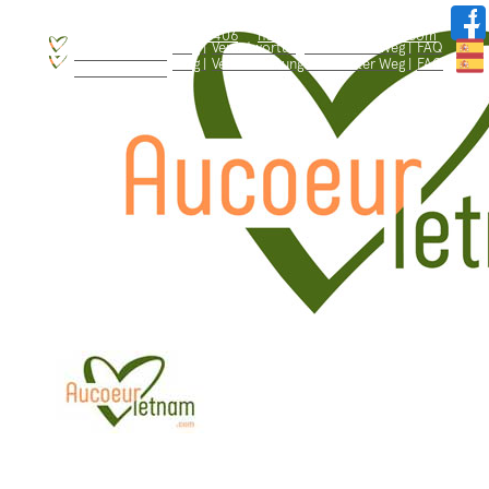
WhatsApp: +84.909.426.406
hallo@aucoeurvietnam.com
WhatsApp: +84.909.426.406
hallo@aucoeurvietnam.com
Blog |
Verantwortungsbewusster Weg |
FAQ
Wer sind wir ? |
Blog |
Verantwortungsbewusster Weg |
FAQ
Wer sind wir ? |