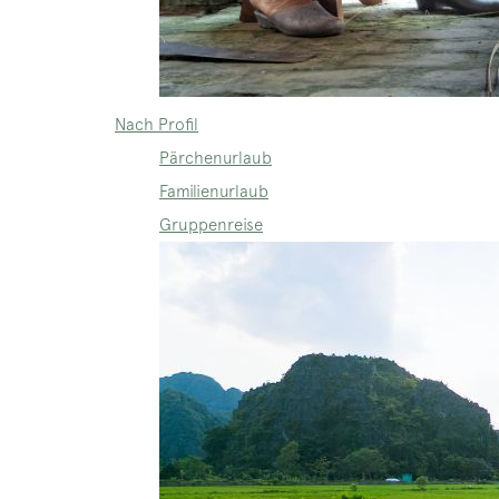
Nach Profil
Pärchenurlaub
Familienurlaub
Gruppenreise