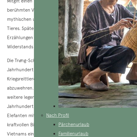
Mitgift einen Elefanten mit neun Stoßzähnen – den
berühmten Voi chín ngà – und unterstreicht damit den
mythischen und prestigeträchtigen Charakter dieses
Tieres. Später tauchen Elefanten in historischen
Erzählungen als wichtige Akteure des nationalen
Widerstands auf.
Die Trưng-Schwestern, heldenhafte Figuren aus dem 1.
Jahrhundert, gehörten zu den ersten, die Elefanten als
Kriegsreittiere einsetzten, um die chinesischen Invasoren
abzuwehren. Ebenso ist die Dame Triệu (Bà Triệu), eine
weitere legendäre Widerstandskämpferin aus dem 3.
Jahrhundert, dafür berühmt, dass sie auf einem weißen
Nach Profil
Elefanten mit nur einem Stoßzahn kämpfte. Diese
Pärchenurlaub
kraftvollen Bilder haben sich in das kollektive Gedächtnis
Familienurlaub
Vietnams eingeprägt.