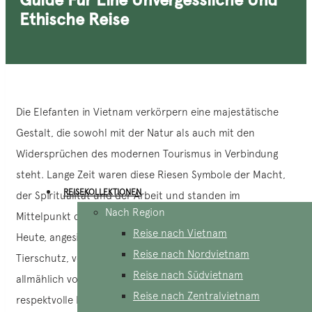
Ethische Reise
Die Elefanten in Vietnam verkörpern eine majestätische
Gestalt, die sowohl mit der Natur als auch mit den
Widersprüchen des modernen Tourismus in Verbindung
steht. Lange Zeit waren diese Riesen Symbole der Macht,
REISEKOLLEKTIONEN
der Spiritualität und der Arbeit und standen im
Nach Region
Mittelpunkt der Traditionen der ethnischen Bergvölker.
Reise nach Vietnam
Heute, angesichts eines weltweiten Bewusstseins für den
Reise nach Nordvietnam
Tierschutz, vollzieht sich ein Wandel: Man wendet sich
Reise nach Südvietnam
allmählich vom Elefantenreiten ab und bevorzugt
Reise nach Zentralvietnam
respektvolle Begegnungen in ihrer natürlichen Umgebung.