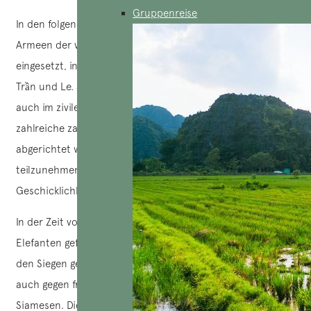
Gruppenreise
In den folgenden Jahrhunderten wurden Elefanten in den
Armeen der vietnamesischen Dynastien ausgiebig
eingesetzt, insbesondere unter den Herrschaften der Lý,
Trần und Le. Sie spielten sowohl bei Militärkampagnen als
auch im zivilen Leben eine entscheidende Rolle. Es gab
zahlreiche zahme und wilde Elefanten, die sorgfältig
abgerichtet wurden, um Lasten zu tragen, an Zeremonien
teilzunehmen oder an den königlichen Höfen
Geschicklichkeitsspiele zu spielen.
In der Zeit von König Quang Trung (Nguyễn Huệ) waren
Elefanten gefürchtete Kämpfer. Sie trugen entscheidend zu
den Siegen gegen die Fürsten Trịnh und Nguyễn bei, aber
auch gegen fremde Armeen wie die Qing (China) und die
Siamesen. Diese „Kriegsriesen“ wurden als echte Soldaten