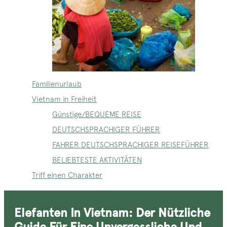
Familienurlaub
Vietnam in Freiheit
Günstige/BEQUEME REISE
DEUTSCHSPRACHIGER FÜHRER
FAHRER DEUTSCHSPRACHIGER REISEFÜHRER
BELIEBTESTE AKTIVITÄTEN
Triff einen Charakter
Elefanten In Vietnam: Der Nützliche
Guide Für Eine Unvergessliche Und