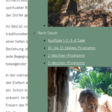
Schlachtfeld hinaus: Elefanten standen im Mittelpunkt
spiritueller Rituale, die als heilige Geister und Beschützer
der Dörfer gefeiert wurden.
Ihr Bild ist noch heute in Kunst, Legenden und
Nach Dauer
traditionellen Zeremonien festgehalten und zeugt von
Ausflüge 1-2-3-4 Tage
einer tiefen Verbindung zwischen Mensch und Tier. Diese
10- bis 12-tägiges Programm
Beziehung, die von Respekt und Mystik geprägt ist, macht
2-Wochen-Programm
jede Begegnung mit einem Elefanten umso wertvoller und
3-Wochen-Programm
bewegender für Reisende, die nach Authentizität suchen.
In der vietnamesischen Geschichte und Tradition nimmt
der Elefant einen heiligen und zugleich heroischen Platz
ein. Schon in den ersten Gründungslegenden ist er
präsent: Im Mythos von Sơn Tinh und Thủy Tinh, den
Freiern der Prinzessin Mị Nương, verlangt König Hùng als