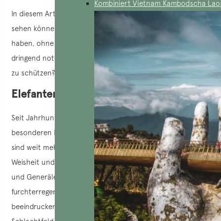
Kombiniert Vietnam Kambodscha Lao
In diesem Artikel erfahren Sie, wo Sie in Vietnam Elefanten
sehen können. Wie kann man ein authentisches Erlebnis
haben, ohne diesen Tieren zu schaden? Und warum es
dringend notwendig ist, die letzten
Elefanten
des Landes
zu schützen?
Elefanten in Vietnam in der Geschichte
Seit Jahrhunderten nehmen Elefanten in Vietnam einen
besonderen Platz in der Geschichte und Kultur ein. Sie
sind weit mehr als nur Tiere, sie sind Symbole für Macht,
Weisheit und Adel. Einst waren sie Begleiter von Königen
und Generälen und wurden in Kriegen wegen ihrer
furchterregenden Stärke und ihrer Fähigkeit, den Feind zu
beeindrucken, eingesetzt. Ihre Rolle ging weit über das