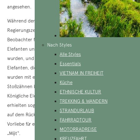
angesehen.
Während der
Nguyễn-Dynastie
, insbesondere am Ende der
Regierungszeit von Kaiser Bảo Đại, stellten westliche
Beobachter fest, dass die Vietnamesen zwei Arten von
Nach Styles
Elefanten unterschieden: große, die „bõ bành“ genannt
Alle Styles
wurden, und kleinere, die „bõ chóc“ genannt wurden.
Essentials
Elefanten, die militärische Heldentaten vollbracht hatten,
VIETNAM IN FREIHEIT
wurden mit einem silbernen Ring geehrt, der an ihren
Küche
Stoßzähnen befestigt war, um ihre Tapferkeit zu bezeugen.
ETHNISCHE KULTUR
Königliche Elefanten wurden besonders gepflegt und
TREKKING & WANDERN
erhielten sogar persönliche Namen. Der Kaiser liebte es,
STRANDURLAUB
auf dem Rücken von Elefanten zu jagen, und hatte eine
FAHRRADTOUR
Vorliebe für einen Elefanten mit einem Stoßzahn namens
MOTORRADREISE
„Một“.
KREUZFAHRT