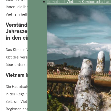
Kombiniert Vietnam Kambodscha Lao
Ihnen, die Ihnen bei der Wahl der besten Reisezeit für
Vietnam helfen. Lassen Sie uns gemeinsam entdecken!
Verständnis der touristischen
Jahreszeiten in Vietnam und des Klimas
in den einzelnen Regionen
Das Klima in Vietnam ist so vielfältig wie seine Geografie. Es
gibt drei verschiedene Großregionen, die das ganze Jahr
über unterschiedliche Wetterbedingungen bieten.
Vietnam in der Hochsaison
Die Hauptsaison für internationale Reisende erstreckt sich
in der Regel von September bis April. Dies ist die ideale
Zeit, um Vietnam zu besuchen, da das Klima in allen
Regionen angenehm ist und dazu einlädt, das Land zu