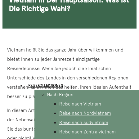
Die Richtige Wahl?
Vietnam heißt Sie das ganze Jahr über willkommen und
bietet Ihnen zu jeder Jahreszeit einzigartige
Reiseerlebnisse. Wenn Sie jedoch die klimatischen
Unterschiede des Landes in den verschiedenen Regionen
REISEKOLLEKTIONEN
verstehen, kann Ihnen das helfen, Ihren idealen Aufenthalt
Nach Region
besser zu planen und zu organisieren.
Reise nach Vietnam
In diesem Artikel stellen wir 2 Jahreszeiten vor: vietnam in
Reise nach Nordvietnam
der Nebensaison und vietnam in der Hauptsaison. Würden
Reise nach Südvietnam
Sie das bunte Treiben in der Hochsaison lieber genießen
Reise nach Zentralvietnam
oder nicht? Wir teilen hier wichtige Informationen mit