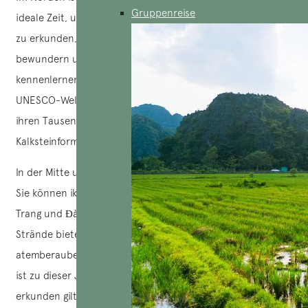
Gruppenreise
ideale Zeit, um
Sa Pa
, Ninh Bình,
Hà Giang
und
Mộc Châu
zu erkunden, wo Sie spektakuläre Berglandschaften
bewundern und die Kultur der ethnischen Minderheiten
kennenlernen können. Verpassen Sie auch nicht die zum
UNESCO-Weltkulturerbe gehörende Halong-Bucht mit
ihren Tausenden von einzigartig geformten
Kalksteinformationen und kleinen Inseln.
In der Mitte und im Süden ist das Wetter heiß und trocken.
Sie können ikonische Orte wie
Huế
,
Đà Nẵng
, Hội An, Nha
Trang und Đà Lạt besuchen. Für Liebhaber paradiesischer
Strände bieten Mũi Né, Phú Quốc und Côn Đảo
atemberaubende Landschaften. Auch das Mekong-Delta
ist zu dieser Jahreszeit ein faszinierendes Ziel, das es zu
erkunden gilt.