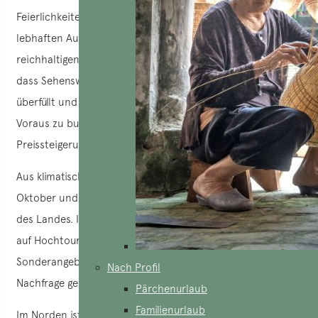
Feierlichkeiten sind geprägt von bunten Dekorationen,
lebhaften Aufführungen, traditionellen Ritualen und einer
reichhaltigen Gastronomie. Allerdings bedeutet dies auch,
dass Sehenswürdigkeiten, Transportmittel und Unterkünfte
überfüllt und teurer sein können. Es ist daher ratsam, im
Voraus zu buchen, um die besten Optionen zu sichern und
Preissteigerungen zu vermeiden.
Aus klimatischer Sicht garantiert Ihnen eine Reise zwischen
Oktober und April optimale Bedingungen in allen Regionen
des Landes. In dieser Zeit läuft die touristische Infrastruktur
auf Hochtouren und die Fluggesellschaften bieten oft
Sonderangebote für internationale Flüge an, um der hohen
Nach Profil
Nachfrage gerecht zu werden.
Pärchenurlaub
Familienurlaub
Im Norden ist das Klima kühl und trocken. Dies ist die