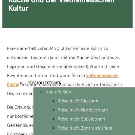
Kultur
Eine der effektivsten Möglichkeiten, eine Kultur zu
entdecken, besteht darin, mit der Küche des Landes zu
beginnen und Geschichten über seine Kultur und seine
Bewohner zu hören. Und wenn Sie die
vietnamesische
REISEKOLLEKTIONEN
Küche
erkunden, werden Sie natürlich viele interessante
Nach Region
Dinge entdecken.
Reise nach Vietnam
Die Erkundung verschiedener Gerichte bringt Ihnen nicht
Reise nach Nordvietnam
nur köstliche Speisen näher, sondern enthüllt auch das
Reise nach Südvietnam
Geheimnis eines perfekten Gleichgewichts, das auf den
Reise nach Zentralvietnam
Prinzipien von Yin Yang basiert und einzigartige