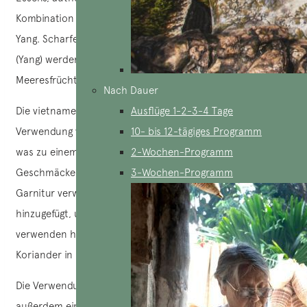
Kombination der Zutaten nach den Prinzipien von Yin und
Yang. Scharfe Gewürze wie Chili, Ingwer und Zitronengras
(Yang) werden oft verwendet, um die Frische von
Meeresfrüchten auszugleichen – und noch viel mehr.
Nach Dauer
Die vietnamesische Küche beruht hauptsächlich auf der
Ausflüge 1-2-3-4 Tage
Verwendung von frischen Kräutern, Gewürzen und Gemüse,
10- bis 12-tägiges Programm
was zu einem harmonischen Gleichgewicht der
2-Wochen-Programm
Geschmäcker beiträgt. Frische Kräuter werden häufig als
3-Wochen-Programm
Garnitur verwendet und erst am Ende des Kochvorgangs
hinzugefügt, um ihren Geschmack zu bewahren. Köche
verwenden häufig Zitronengras, Ingwer, Minze und
Koriander in ihren Zubereitungen.
Die Verwendung von Obst und Gemüse fügt jeder Mahlzeit
außerdem eine ausgewogene Mischung aus Texturen,