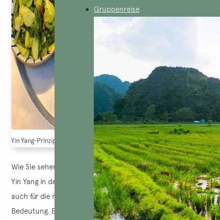
Gruppenreise
Yin Yang-Prinzip beim vietnamesischen Essen (Quelle: Chau Ngoc)
Wie Sie sehen können, befriedigt das Gleichgewicht von
Yin Yang in der Küche nicht nur den Appetit, sondern ist
auch für die menschliche Gesundheit von entscheidender
Bedeutung. Ein übermäßiger Verzehr von Yin-