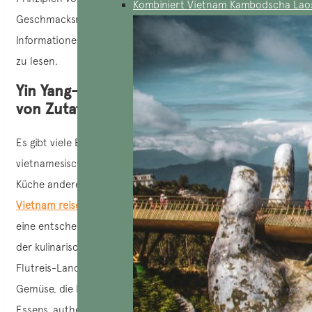
Kombiniert Vietnam Kambodscha Lao
Geschmacksrichtungen hervorbringt. Für weitere
Informationen empfehlen wir Ihnen, den folgenden Artikel
zu lesen.
Yin Yang-Prinzip bei der Kombination
von Zutaten
Es gibt viele Elemente, die dazu beitragen, dass die
vietnamesische Küche so vielfältig ist und sich von der
Küche anderer Länder unterscheidet. Wenn Sie durch
Vietnam reisen
, werden Sie sechs Elemente entdecken, die
eine entscheidende Rolle dabei spielen, dass Vietnam auf
der kulinarischen Weltkarte wiedererkannt wird: die
Flutreis-Landwirtschaft, die Welt der frischen Kräuter und
Gemüse, die Fischsauce, die Kultur des gemeinsamen
Essens, authentische Straßengerichte und vor allem die