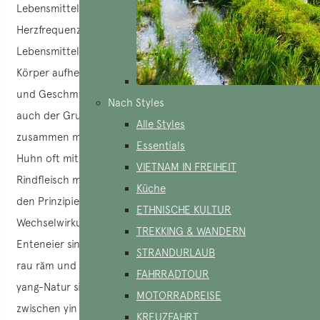
Lebensmitteln verlangsamt den Stoffwechsel und die
Herzfrequenz, während ein übermäßiger Verzehr von Yang-
Lebensmitteln die Herzfrequenz beschleunigt und den
Körper aufheizt. Aus diesem Grund sind Ausgewogenheit
und Geschmackskombinationen immer wichtig. Das ist
Nach Styles
auch der Grund, warum Sie oft befruchtete Enteneier
Alle Styles
zusammen mit rau răm und Pfeffersalz sehen, warum
Essentials
Huhn oft mit Zitronengrasblättern gegart wird und warum
VIETNAM IN FREIHEIT
Rindfleisch mit Knoblauch serviert wird. All das beruht auf
Küche
den Prinzipien von Yin und Yang und den harmonischen
ETHNISCHE KULTUR
Wechselwirkungen zwischen den Zutaten. Befruchtete
TREKKING & WANDERN
Enteneier sind von kalter – yin-Natur, sie sollten daher mit
STRANDURLAUB
rau răm und Pfeffersalz verzehrt werden, die von warmer –
FAHRRADTOUR
yang-Natur sind, um ein harmonisches Gleichgewicht
MOTORRADREISE
zwischen yin und yang zu gewährleisten.
KREUZFAHRT