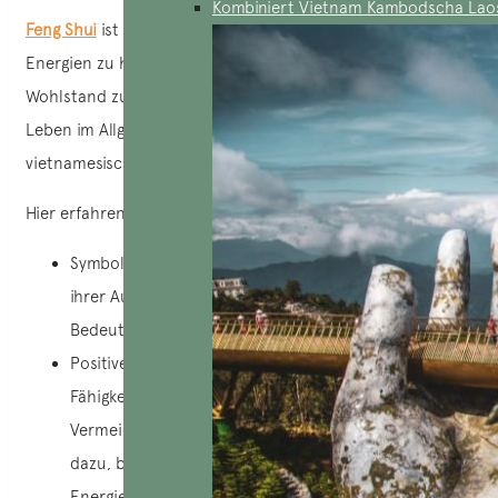
Kombiniert Vietnam Kambodscha Lao
Feng Shui
ist eine uralte Praxis, die darauf abzielt, die
Energien zu harmonisieren, um Wohlbefinden und
Wohlstand zu fördern. Es hat einen großen Einfluss auf das
Leben im Allgemeinen, darunter auch auf die Zahlen in der
vietnamesischen Kultur, die als Glücksbringer gelten.
Hier erfahren Sie, wie Feng Shui die Zahlen beeinflusst:
Symbolik: Im Feng Shui werden jeder Zahl aufgrund
ihrer Aussprache und ihrer Symbolik bestimmte
Bedeutungen zugeschrieben.
Positive Energien: Glückszahlen werden nach ihrer
Fähigkeit ausgewählt, positive Energien anzuziehen.
Vermeidung negativer Energien: Feng Shui rät auch
dazu, bestimmte Zahlen zu vermeiden, die negative
Energien anziehen könnten.