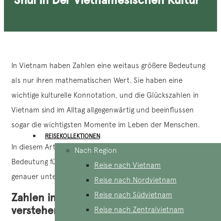
In Vietnam haben Zahlen eine weitaus größere Bedeutung
als nur ihren mathematischen Wert. Sie haben eine
wichtige kulturelle Konnotation, und die Glückszahlen in
Vietnam sind im Alltag allgegenwärtig und beeinflussen
sogar die wichtigsten Momente im Leben der Menschen.
REISEKOLLEKTIONEN
In diesem Artikel werden wir die Zahlen und ihre
Nach Region
Bedeutung für Feng Shui in der
vietnamesischen Kultur
Reise nach Vietnam
genauer untersuchen!
Reise nach Nordvietnam
Reise nach Südvietnam
Zahlen in der vietnamesischen Kultur
verstehen
Reise nach Zentralvietnam