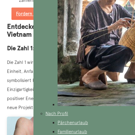
Zahlenkombinationen.
Fordern Sie ein maßgeschneidertes Angebot an
Entdecken Sie die Glückszahlen in
Vietnam
Die Zahl 1: Wohlstand und Führung
Die Zahl 1 wird in der vietnamesischen Kultur oft mit
Einheit, Anfang und Neuanfang in Verbindung gebracht. Sie
symbolisiert Führungsstärke, Unabhängigkeit und
Einzigartigkeit. Im Feng Shui gilt die Zahl 1 als Träger
positiver Energien, sie steht für Initiative und die Fähigkeit,
neue Projekte erfolgreich zu beginnen.
Nach Profil
Pärchenurlaub
Familienurlaub