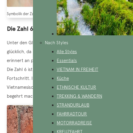
Symbolik der Zahl 1: Wohlstand – Quelle: Canva
Die Zahl 6: Zulauf und Harmonie
Unter den Glückszahlen in Vietnam gilt die Zahl 6 als
Nach Styles
glücklich, da sie ‘Fluss’ oder ‘Zufluss’ bedeutet. Dies
Alle Styles
erinnert an positive Ströme und finanzielle Möglichkeiten.
Essentials
Die Zahl 6 ist ein Symbol für Harmonie und sanften
VIETNAM IN FREIHEIT
Fortschritt. Ihre Beliebtheit rührt daher, dass sie im
Küche
Vietnamesischen ein Homonym für ‘Glück’ ist, was sie sehr
ETHNISCHE KULTUR
begehrt macht.
TREKKING & WANDERN
STRANDURLAUB
FAHRRADTOUR
MOTORRADREISE
KREUZFAHRT