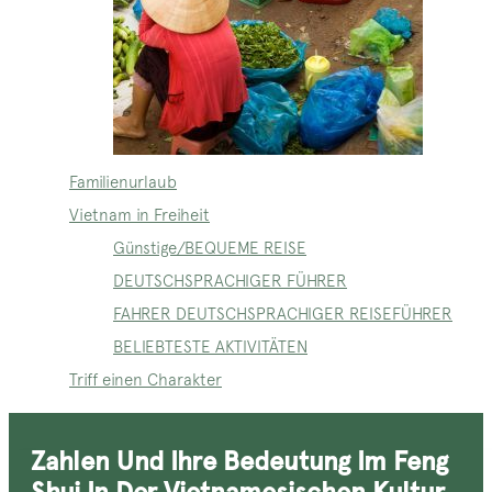
Familienurlaub
Vietnam in Freiheit
Günstige/BEQUEME REISE
DEUTSCHSPRACHIGER FÜHRER
FAHRER DEUTSCHSPRACHIGER REISEFÜHRER
BELIEBTESTE AKTIVITÄTEN
Triff einen Charakter
Zahlen Und Ihre Bedeutung Im Feng
Shui In Der Vietnamesischen Kultur