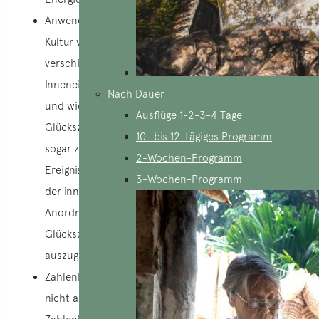
Anwendungen im Alltag: In der vietnamesischen
Kultur werden die Prinzipien des Feng Shui in
verschiedenen Bereichen angewandt, z. B. bei der
Inneneinrichtung, bei Adressen, Telefonnummern
Nach Dauer
und wichtigen Daten. Die Menschen wählen oft
Ausflüge 1-2-3-4 Tage
Glückszahlen für ihre Häuser, Autokennzeichen und
10- bis 12-tägiges Programm
sogar zur Festlegung von Daten für wichtige
2-Wochen-Programm
Ereignisse wie Hochzeiten und Umzüge. Im Rahmen
3-Wochen-Programm
der Inneneinrichtung beeinflusst Feng Shui die
Anordnung von Gegenständen im Haus, wobei oft
Glückszahlen verwendet werden, um die Energien
auszugleichen.
Zahlenkombinationen: Feng Shui beschränkt sich
nicht auf einzelne Zahlen, sondern betrachtet auch