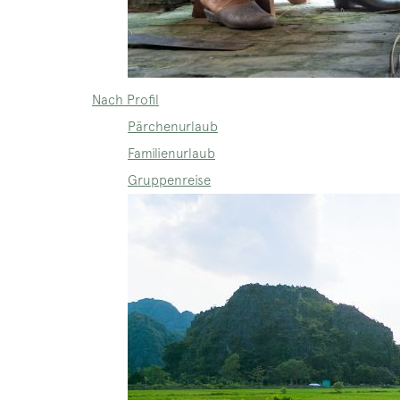
Nach Profil
Pärchenurlaub
Familienurlaub
Gruppenreise