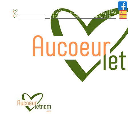
WhatsApp: +84.909.426.406
hallo@aucoeurvietnam.com
WhatsApp: +84.909.426.406
hallo@aucoeurvietnam.com
Blog |
Verantwortungsbewusster Weg |
FAQ
Wer sind wir ? |
Blog |
Verantwortungsbewusster Weg |
FAQ
Wer sind wir ? |