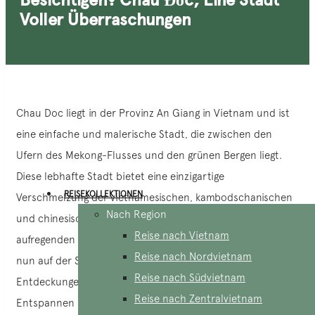
Voller Überraschungen
Chau Doc liegt in der Provinz An Giang in Vietnam und ist
eine einfache und malerische Stadt, die zwischen den
Ufern des Mekong-Flusses und den grünen Bergen liegt.
Diese lebhafte Stadt bietet eine einzigartige
REISEKOLLEKTIONEN
Verschmelzung der vietnamesischen, kambodschanischen
Nach Region
und chinesischen Kulturen sowie eine Vielzahl an
Reise nach Vietnam
aufregenden Aktivitäten, die es zu erkunden gilt. Ob Sie
Reise nach Nordvietnam
nun auf der Suche nach Abenteuern im Freien, kulturellen
Reise nach Südvietnam
Entdeckungen oder einfach nur einem Ort zum
Reise nach Zentralvietnam
Entspannen sind, Chau Doc erfüllt alle Bedürfnisse.