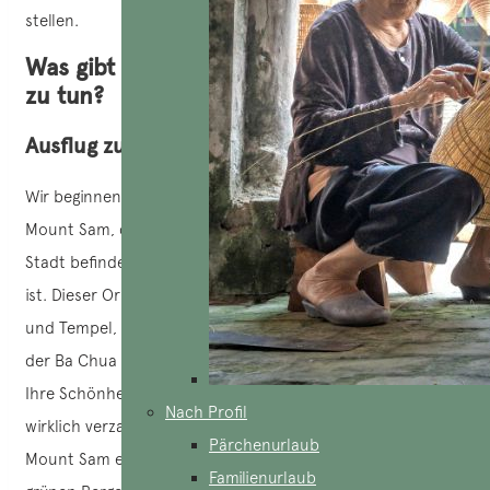
stellen.
Was gibt es in Chau Doc zu sehen und
zu tun?
Ausflug zum Mount Sam
Wir beginnen unseren Ausflug mit einem Besuch des
Mount Sam, der sich etwa sieben Kilometer nördlich der
Stadt befindet und der höchste Berg des Mekong-Deltas
ist. Dieser Ort ist bemerkenswert wegen seiner Pagoden
und Tempel, wie die Tay An Pagode, die alte Hang Pagode,
der Ba Chua Xu Tempel oder der Thoai Ngoc Hau Schrein…
Ihre Schönheit und friedliche Atmosphäre haben uns
Nach Profil
wirklich verzaubert. Mit seinen hohen Gipfeln bietet der
Pärchenurlaub
Mount Sam ein wildes und majestätisches Panorama mit
Familienurlaub