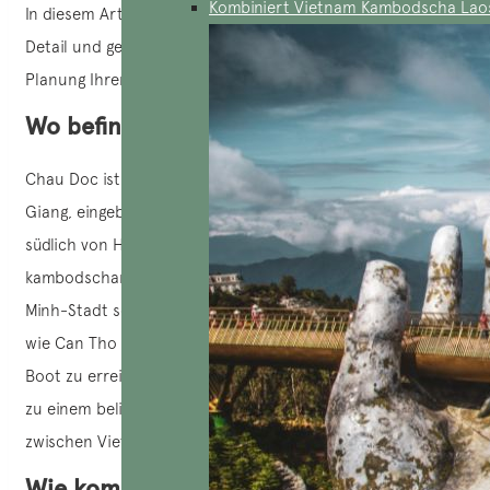
Kombiniert Vietnam Kambodscha Lao
In diesem Artikel erkunden wir diese charmante Stadt im
Detail und geben Ihnen alle Informationen, die Sie für die
Planung Ihrer Reise nach Chau Doc benötigen.
Wo befindet sich Chau Doc?
Chau Doc ist eine charmante Kleinstadt in der Provinz An
Giang, eingebettet in das Mekong-Delta, nur 250 Kilometer
südlich von Ho Chi Minh-Stadt und nur 5 Kilometer von der
kambodschanischen Grenze entfernt. Sie ist von Ho-Chi-
Minh-Stadt sowie von anderen nahe gelegenen Städten
wie Can Tho und Rach Gia aus leicht mit dem Bus oder
Boot zu erreichen. Seine Nähe zu Kambodscha macht es
zu einem beliebten Zwischenstopp für Reisende, die
zwischen Vietnam und Kambodscha unterwegs sind.
Wie kommt man nach Chau Doc?